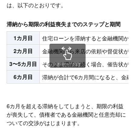
は、以下のとおりです。
滞納から期限の利益喪失までのステップと期間
1カ月目
住宅ローンを滞納すると金融機関から
2カ月目
金融機関から来店の依頼や督促状が届
3〜5カ月目
そのまま滞納が続く場合、催告状が送
スクロールできます
6カ月目
滞納が合計で6カ月間になると、金融
6カ月を超える滞納をしてしまうと、期限の利益
が喪失して、債権者である金融機関と任意売却に
ついての交渉がはじまります。