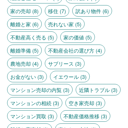
家の売却
(8)
移住
(7)
訳あり物件
(6)
離婚と家
(6)
売れない家
(5)
不動産高く売る
(5)
家の価値
(5)
離婚準備
(5)
不動産会社の選び方
(4)
農地売却
(4)
サブリース
(3)
お金がない
(3)
イエウール
(3)
マンション売却の内覧
(3)
近隣トラブル
(3)
マンションの相続
(3)
空き家売却
(3)
マンション買取
(3)
不動産価格推移
(3)