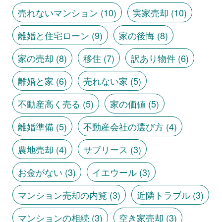
売れないマンション
(10)
実家売却
(10)
離婚と住宅ローン
(9)
家の後悔
(8)
家の売却
(8)
移住
(7)
訳あり物件
(6)
離婚と家
(6)
売れない家
(5)
不動産高く売る
(5)
家の価値
(5)
離婚準備
(5)
不動産会社の選び方
(4)
農地売却
(4)
サブリース
(3)
お金がない
(3)
イエウール
(3)
マンション売却の内覧
(3)
近隣トラブル
(3)
マンションの相続
(3)
空き家売却
(3)