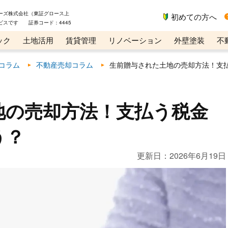
ーズ株式会社（東証グロース上
初めての方へ
ビスです 証券コード：4445
ック
土地活用
賃貸管理
リノベーション
外壁塗装
不
ライン講座
リビンマガジンBiz
コラム
不動産売却コラム
生前贈与された土地の売却方法！支
地の売却方法！支払う税金
う？
更新日：
2026年6月19日