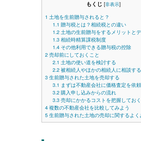
もくじ
[
非表示
]
1
土地を生前贈与されると？
1.1
贈与税とは？相続税との違い
1.2
土地の生前贈与をするメリットと
1.3
相続時精算課税制度
1.4
その他利用できる贈与税の控除
2
売却前にしておくこと
2.1
土地の使い道を検討する
2.2
被相続人やほかの相続人に相談す
3
生前贈与された土地を売却する
3.1
まずは不動産会社に価格査定を依
3.2
購入申し込みからの流れ
3.3
売却にかかるコストを把握してお
4
複数の不動産会社を比較してみよう
5
生前贈与された土地の売却に関するよく