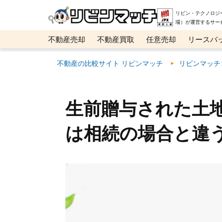
リビン・テクノロジ
場）が運営するサー
不動産売却
不動産買取
任意売却
リースバ
メタ住宅展示場
ベスト不動産カンパニー
オン
不動産の比較サイト リビンマッチ
リビンマッチ
生前贈与された土
は相続の場合と違