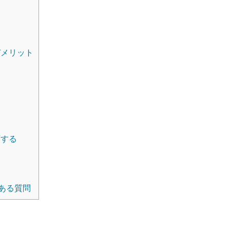
デメリット
る
頼する
く
ある質問