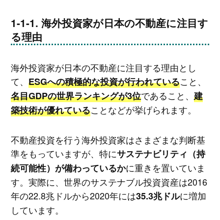
海外投資家が日本の不動産に注目す
る理由
海外投資家が日本の不動産に注目する理由とし
て、
こと、
ESGへの積極的な投資が行われている
であること、
名目GDPの世界ランキングが3位
建
ことなどが挙げられます。
築技術が優れている
不動産投資を行う海外投資家はさまざまな判断基
準をもっていますが、特に
サステナビリティ（持
に重きを置いていま
続可能性）が備わっているか
す。実際に、世界のサステナブル投資資産は2016
年の22.8兆ドルから2020年には
に増加
35.3兆ドル
しています。