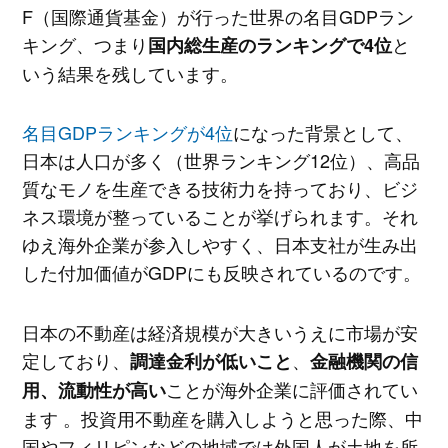
F（国際通貨基金）が行った世界の名目GDPラン
キング、つまり
と
国内総生産のランキングで4位
いう結果を残しています。
名目GDPランキングが4位
になった背景として、
日本は人口が多く（世界ランキング12位）、高品
質なモノを生産できる技術力を持っており、ビジ
ネス環境が整っていることが挙げられます。それ
ゆえ海外企業が参入しやすく、日本支社が生み出
した付加価値がGDPにも反映されているのです。
日本の不動産は経済規模が大きいうえに市場が安
定しており、
、
調達金利が低いこと
金融機関の信
ことが海外企業に評価されてい
用、流動性が高い
ます 。投資用不動産を購入しようと思った際、中
国やフィリピンなどの地域では外国人が土地を所