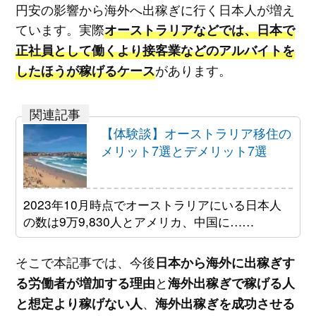
円安の影響から海外へ出稼ぎに行く日本人が増え
ています。実際
オーストラリアなどでは、日本で
正社員として働くより接客業などのアルバイトを
があります。
したほうが稼げるケース
【体験談】オーストラリア移住の
メリット7選とデメリット7選
2023年10月時点でオーストラリアにいる日本人
の数は9万9,830人とアメリカ、中国に……
そこで本記事では、今後
日本から海外に出稼ぎす
と
る労働者が増加する理由
海外出稼ぎで稼げる人
、
と想定より稼げない人
海外出稼ぎを成功させる