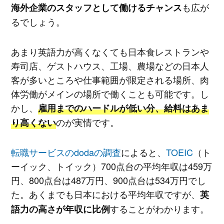
も広が
海外企業のスタッフとして働けるチャンス
るでしょう。
あまり英語力が高くなくても日本食レストランや
寿司店、ゲストハウス、工場、農場などの日本人
客が多いところや仕事範囲が限定される場所、肉
体労働がメインの場所で働くことも可能です。し
かし、
雇用までのハードルが低い分、給料はあま
のが実情です。
り高くない
転職サービスのdodaの調査
によると、
TOEIC
（ト
ーイック、トイック）700点台の平均年収は459万
円、800点台は487万円、900点台は534万円でし
た。あくまでも日本における平均年収ですが、
英
することがわかります。
語力の高さが年収に比例