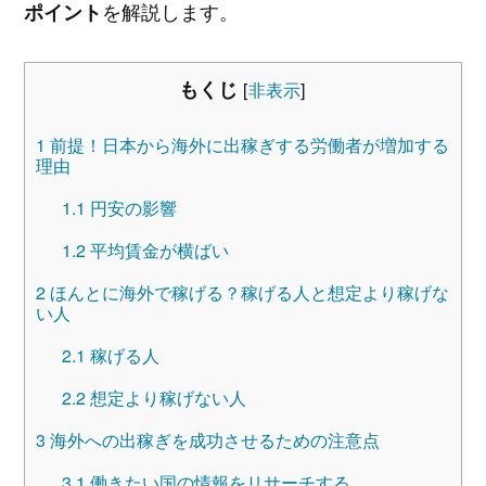
を解説します。
ポイント
もくじ
[
非表示
]
1
前提！日本から海外に出稼ぎする労働者が増加する
理由
1.1
円安の影響
1.2
平均賃金が横ばい
2
ほんとに海外で稼げる？稼げる人と想定より稼げな
い人
2.1
稼げる人
2.2
想定より稼げない人
3
海外への出稼ぎを成功させるための注意点
3.1
働きたい国の情報をリサーチする