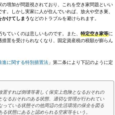
家の増加が問題視されており、これを空き家問題といい
です。しかし実家に人が住んでいれば、放火や空き巣、
などのトラブルを避けられます。
をかけてしまう
朽ちていくのは悲しいものです。また、
に
特定空き家等
遇措置を受けられなくなり、固定資産税の税額が膨らん
推進に関する特別措置法
」第二条により下記のように定
放置すれば倒壊等著しく保安上危険となるおそれの
となるおそれのある状態、適切な管理が行われてい
なっている状態
その他周辺の生活環境の保全を図る
ある状態
にあると認められる空家等をいう。