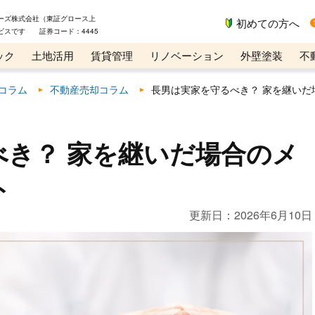
ーズ株式会社（東証グロース上
初めての方へ
ビスです 証券コード：4445
ック
土地活用
賃貸管理
リノベーション
外壁塗装
不
ライン講座
リビンマガジンBiz
コラム
不動産売却コラム
長男は実家を守るべき？ 家を継いだ
べき？ 家を継いだ場合のメ
ト
更新日：
2026年6月10日