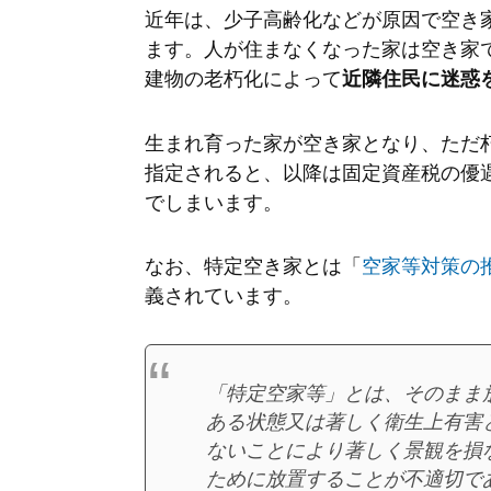
近年は、少子高齢化などが原因で空き
ます。人が住まなくなった家は空き家
建物の老朽化によって
近隣住民に迷惑
生まれ育った家が空き家となり、ただ
指定されると、以降は固定資産税の優
でしまいます。
なお、特定空き家とは「
空家等対策の
義されています。
「特定空家等」とは、
そのまま
ある状態
又は
著しく衛生上有害
ないことにより著しく景観を損
ために放置することが不適切で