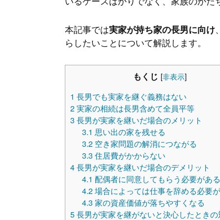
いるケースばかりでなく、家族のかた
本記事では
実家が持ち家の長男に向け
らしたいことについて解説します。
もくじ
[
非表示
]
1
長男でも実家を継ぐ義務はない
2
実家の相続は長男含めて全員平等
3
長男が実家を継いだ場合のメリット
3.1
思い出の家を残せる
3.2
空き家問題の解消につながる
3.3
住居費がかからない
4
長男が実家を継いだ場合のデメリット
4.1
配偶者に同意してもらう必要があ
4.2
場合によっては仕事を辞める必要
4.3
家の資産価値が落ちやすくなる
5
長男が実家を継がないと決心したときの