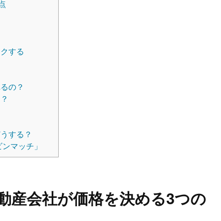
点
ックする
る
れるの？
は？
どうする？
ビンマッチ」
動産会社が価格を決める3つの