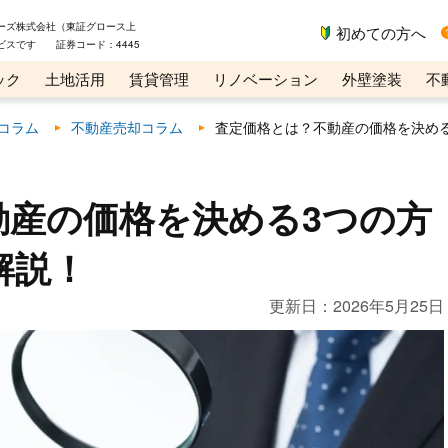
ーズ株式会社（東証グロース上
初めての方へ
ビスです 証券コード：4445
ック
土地活用
賃貸管理
リノベーション
外壁塗装
不
ライン講座
リビンマガジンBiz
コラム
不動産売却コラム
査定価格とは？不動産の価格を決め
動産の価格を決める3つの方
解説！
更新日：
2026年5月25日