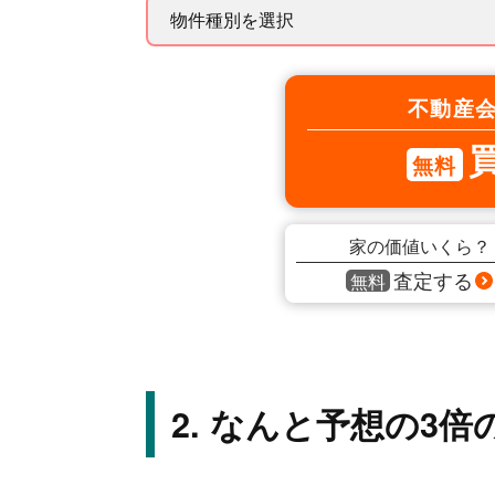
不動産
無料
家の価値いくら？
査定する
無料
なんと予想の3倍