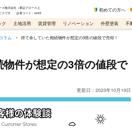
ーズ株式会社（東証グロース上
初めての方へ
ビスです 証券コード：4445
ック
土地活用
賃貸管理
リノベーション
外壁塗装
不
ライン講座
リビンマガジンBiz
コラム
持て余していた相続物件が想定の3倍の値段で売却！
続物件が想定の3倍の値段で
更新日：
2023年10月19日