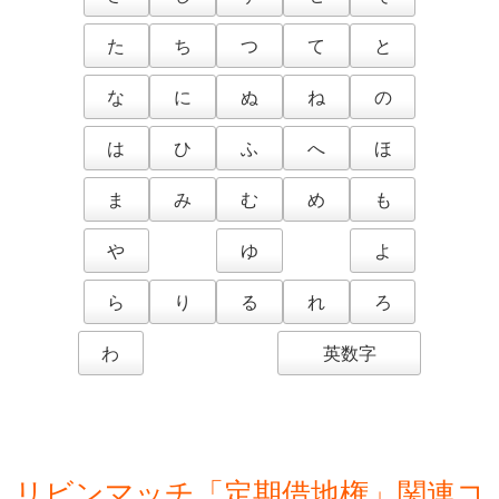
た
ち
つ
て
と
な
に
ぬ
ね
の
は
ひ
ふ
へ
ほ
ま
み
む
め
も
や
ゆ
よ
ら
り
る
れ
ろ
わ
英数字
リビンマッチ「定期借地権」関連コ