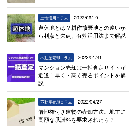
2023/06/19
土地活用コラム
遊休地とは？耕作放棄地との違いか
ら利点と欠点、有効活用法まで解説
2023/01/31
不動産売却コラム
マンション売却は一括査定サイトが
近道！早く・高く売るポイントを解
説
2022/04/27
不動産売却コラム
借地権付き建物の売却方法。地主に
高額な承諾料を要求されたら？