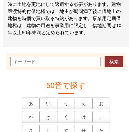
時に土地を更地にして返還する必要があります。建物
譲渡特約付借地権では、地主が期間満了後に借地上の
建物を時価で買い取る特約があります。事業用定期借
地権は、建物の用途を事業用に限定し、借地期間は10
年以上50年未満と定められています。
50音で探す
あ
い
う
え
お
か
き
く
け
こ
さ
し
す
せ
そ