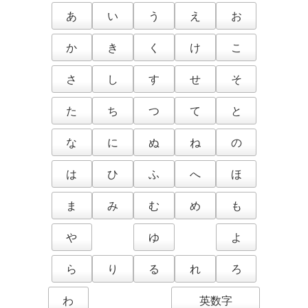
あ
い
う
え
お
か
き
く
け
こ
さ
し
す
せ
そ
た
ち
つ
て
と
な
に
ぬ
ね
の
は
ひ
ふ
へ
ほ
ま
み
む
め
も
や
ゆ
よ
ら
り
る
れ
ろ
わ
英数字