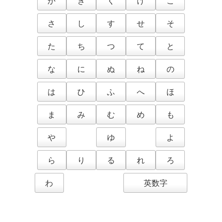
か
き
く
け
こ
さ
し
す
せ
そ
た
ち
つ
て
と
な
に
ぬ
ね
の
は
ひ
ふ
へ
ほ
ま
み
む
め
も
や
ゆ
よ
ら
り
る
れ
ろ
わ
英数字