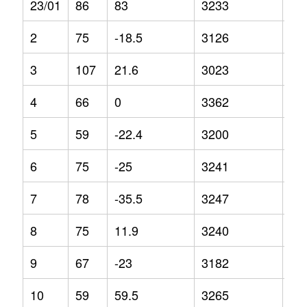
23/01
86
83
3233
6.6
2
75
-18.5
3126
14
3
107
21.6
3023
5.5
4
66
0
3362
13
5
59
-22.4
3200
10
6
75
-25
3241
9.1
7
78
-35.5
3247
0.9
8
75
11.9
3240
5.2
9
67
-23
3182
8.3
10
59
59.5
3265
5.5