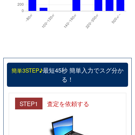
最短45秒 簡単入力でスグ分か
簡単3STEP♪
る！
STEP1
査定を依頼する