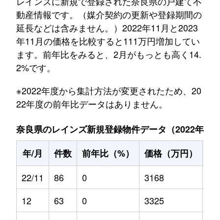
レインズに新規で登録された奈良県の戸建て不
動産情報です。（媒介契約の更新や登録期間の
延長などは含みません。）2022年11月と2023
年11月の価格を比較すると111万円増加してい
ます。前年比をみると、2月がもっとも高く14.
2%です。
※2022年度から集計方法が変更されたため、20
22年度の前年比データはありません。
奈良県のレインズ新規登録物件データ（2022年11月～
年/月
件数
前年比（%）
価格（万円）
前
22/11
86
0
3168
0
12
63
0
3325
0