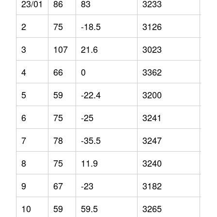
23/01
86
83
3233
6.6
2
75
-18.5
3126
14
3
107
21.6
3023
5.5
4
66
0
3362
13
5
59
-22.4
3200
10
6
75
-25
3241
9.1
7
78
-35.5
3247
0.9
8
75
11.9
3240
5.2
9
67
-23
3182
8.3
10
59
59.5
3265
5.5