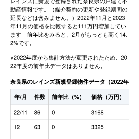
レインズに新規で登録された奈良県の戸建て不
動産情報です。（媒介契約の更新や登録期間の
延長などは含みません。）2022年11月と2023
年11月の価格を比較すると111万円増加してい
ます。前年比をみると、2月がもっとも高く14.
2%です。
※2022年度から集計方法が変更されたため、20
22年度の前年比データはありません。
奈良県のレインズ新規登録物件データ（2022年11月～
年/月
件数
前年比（%）
価格（万円）
前
22/11
86
0
3168
0
12
63
0
3325
0