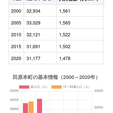
2000
32,934
1,561
4,9
2005
33,029
1,565
4,7
2010
32,121
1,522
4,3
2015
31,691
1,502
4,0
2020
31,177
1,478
3,6