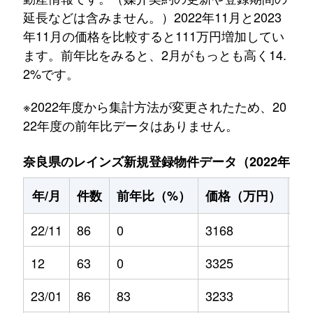
延長などは含みません。）2022年11月と2023
年11月の価格を比較すると111万円増加してい
ます。前年比をみると、2月がもっとも高く14.
2%です。
※2022年度から集計方法が変更されたため、20
22年度の前年比データはありません。
奈良県のレインズ新規登録物件データ（2022年11月～
年/月
件数
前年比（%）
価格（万円）
前
22/11
86
0
3168
0
12
63
0
3325
0
23/01
86
83
3233
6.6