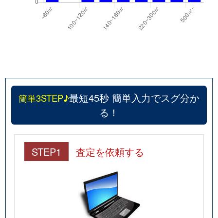
最短45秒 簡単入力でスグ分か
簡単3STEP♪
る！
STEP1
査定を依頼する