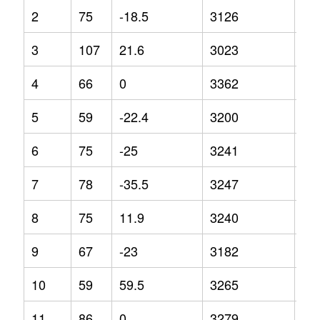
2
75
-18.5
3126
14
3
107
21.6
3023
5.5
4
66
0
3362
13
5
59
-22.4
3200
10
6
75
-25
3241
9.1
7
78
-35.5
3247
0.9
8
75
11.9
3240
5.2
9
67
-23
3182
8.3
10
59
59.5
3265
5.5
11
86
0
3279
3.5