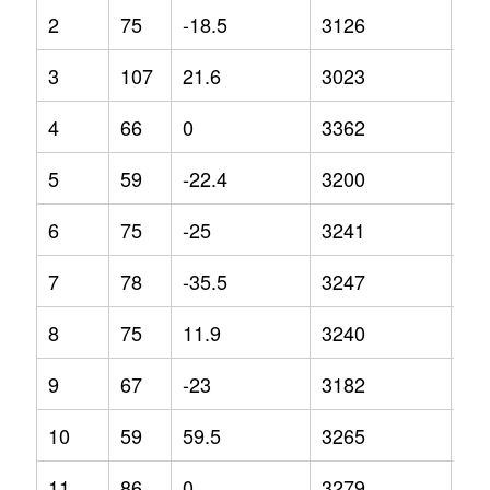
2
75
-18.5
3126
14
3
107
21.6
3023
5.5
4
66
0
3362
13
5
59
-22.4
3200
10
6
75
-25
3241
9.1
7
78
-35.5
3247
0.9
8
75
11.9
3240
5.2
9
67
-23
3182
8.3
10
59
59.5
3265
5.5
11
86
0
3279
3.5