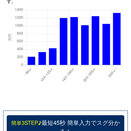
す。
最短45秒 簡単入力でスグ分か
簡単3STEP♪