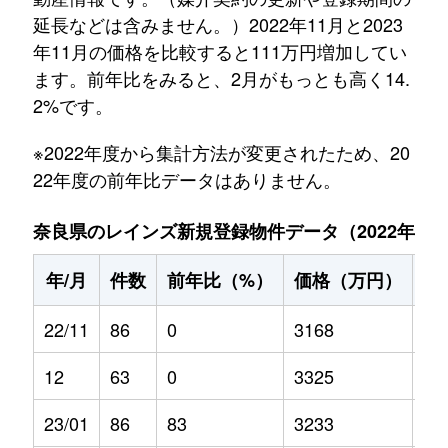
延長などは含みません。）2022年11月と2023
年11月の価格を比較すると111万円増加してい
ます。前年比をみると、2月がもっとも高く14.
2%です。
※2022年度から集計方法が変更されたため、20
22年度の前年比データはありません。
奈良県のレインズ新規登録物件データ（2022年11月～
年/月
件数
前年比（%）
価格（万円）
前
22/11
86
0
3168
0
12
63
0
3325
0
23/01
86
83
3233
6.6