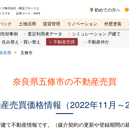
ーズ株式会社（東証グロース上
初めての方へ
ビスです 証券コード：4445
バック
土地活用
賃貸管理
リノベーション
外壁塗装
ライン講座
リビンマガジンBiz
不動産売却ご相談デスク
別売却事例
査定利用者データ
シミュレーション 戸建て
住み替え・買い替え
不動産売買
不動産仲介
奈良県
五條市
奈良県五條市の不動産売買
売買価格情報（2022年11月～2
建て不動産情報です。（媒介契約の更新や登録期間の延長