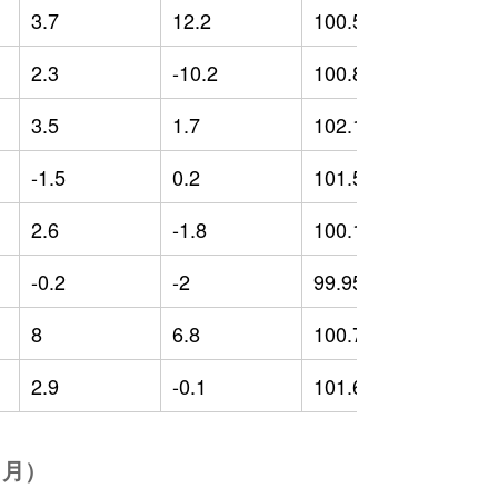
3.7
12.2
100.54
-
2.3
-10.2
100.84
1
3.5
1.7
102.18
0
-1.5
0.2
101.54
-
2.6
-1.8
100.18
0
-0.2
-2
99.95
-
8
6.8
100.79
3
2.9
-0.1
101.69
-