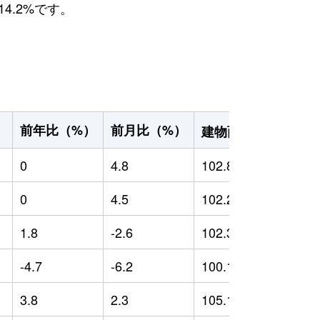
4.2%です。
2
前年比（%）
前月比（%）
）
建物面積（m
）
0
4.8
102.89
0
0
4.5
102.29
0
1.8
-2.6
102.33
0
-4.7
-6.2
100.18
-
3.8
2.3
105.19
2