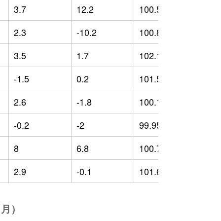
3.7
12.2
100.54
-
2.3
-10.2
100.84
1
3.5
1.7
102.18
0
-1.5
0.2
101.54
-
2.6
-1.8
100.18
0
-0.2
-2
99.95
-
8
6.8
100.79
3
2.9
-0.1
101.69
-