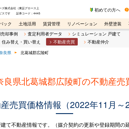
ーズ株式会社（東証グロース上
初めての方へ
ビスです 証券コード：4445
バック
土地活用
賃貸管理
リノベーション
外壁塗装
ライン講座
リビンマガジンBiz
不動産売却ご相談デスク
別売却事例
査定利用者データ
シミュレーション 戸建て
住み替え・買い替え
不動産売買
不動産仲介
奈良県
北葛城郡広陵町
奈良県北葛城郡広陵町の不動産売
売買価格情報（2022年11月～2
建て不動産情報です。（媒介契約の更新や登録期間の延長