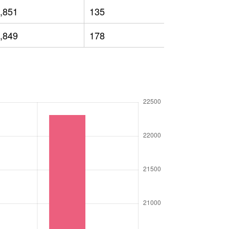
,851
135
11,921
,849
178
11,012