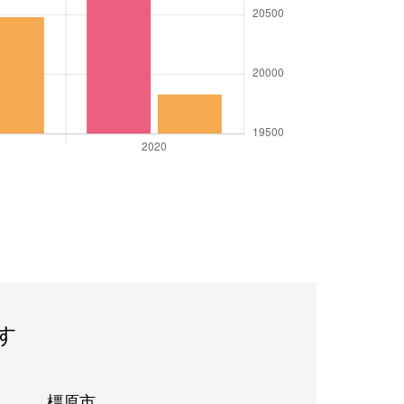
す
橿原市