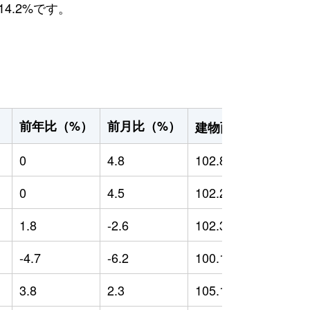
4.2%です。
2
前年比（%）
前月比（%）
）
建物面積（m
）
0
4.8
102.89
0
0
4.5
102.29
0
1.8
-2.6
102.33
0
-4.7
-6.2
100.18
-
3.8
2.3
105.19
2