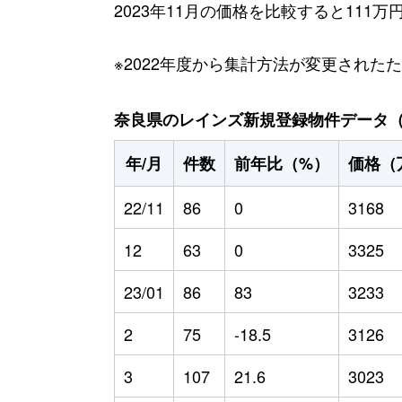
2023年11月の価格を比較すると111
※2022年度から集計方法が変更された
奈良県のレインズ新規登録物件データ（20
年/月
件数
前年比（%）
価格（
22/11
86
0
3168
12
63
0
3325
23/01
86
83
3233
2
75
-18.5
3126
3
107
21.6
3023