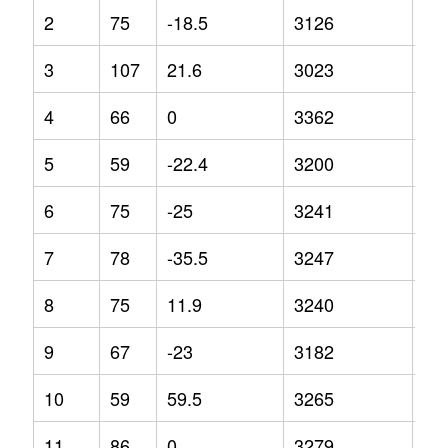
2
75
-18.5
3126
14
3
107
21.6
3023
5.5
4
66
0
3362
13
5
59
-22.4
3200
10
6
75
-25
3241
9.1
7
78
-35.5
3247
0.9
8
75
11.9
3240
5.2
9
67
-23
3182
8.3
10
59
59.5
3265
5.5
11
86
0
3279
3.5