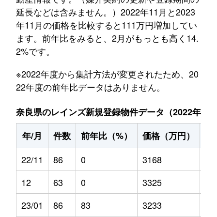
延長などは含みません。）2022年11月と2023
年11月の価格を比較すると111万円増加してい
ます。前年比をみると、2月がもっとも高く14.
2%です。
※2022年度から集計方法が変更されたため、20
22年度の前年比データはありません。
奈良県のレインズ新規登録物件データ（2022年11月～
年/月
件数
前年比（%）
価格（万円）
前
22/11
86
0
3168
0
12
63
0
3325
0
23/01
86
83
3233
6.6