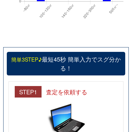
最短45秒 簡単入力でスグ分か
簡単3STEP♪
る！
STEP1
査定を依頼する