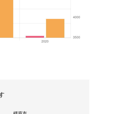
す
橿原市