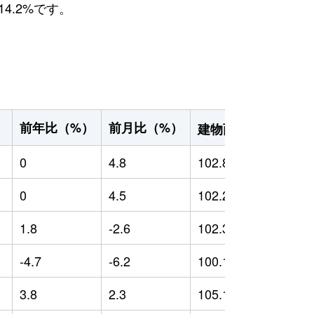
4.2%です。
2
前年比（%）
前月比（%）
）
建物面積（m
）
0
4.8
102.89
0
0
4.5
102.29
0
1.8
-2.6
102.33
0
-4.7
-6.2
100.18
-
3.8
2.3
105.19
2