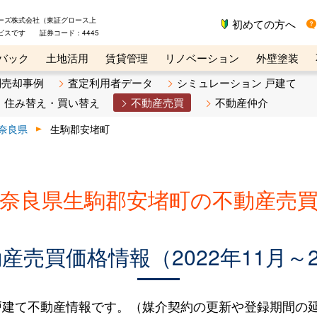
ーズ株式会社（東証グロース上
初めての方へ
ビスです 証券コード：4445
バック
土地活用
賃貸管理
リノベーション
外壁塗装
ライン講座
リビンマガジンBiz
不動産売却ご相談デスク
別売却事例
査定利用者データ
シミュレーション 戸建て
住み替え・買い替え
不動産売買
不動産仲介
奈良県
生駒郡安堵町
奈良県生駒郡安堵町の不動産売
売買価格情報（2022年11月～2
建て不動産情報です。（媒介契約の更新や登録期間の延長