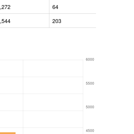
,272
64
2,875
,544
203
3,068