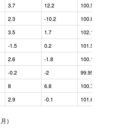
3.7
12.2
100.54
-
2.3
-10.2
100.84
1
3.5
1.7
102.18
0
-1.5
0.2
101.54
-
2.6
-1.8
100.18
0
-0.2
-2
99.95
-
8
6.8
100.79
3
2.9
-0.1
101.69
-