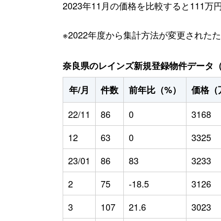
2023年11月の価格を比較すると111
※2022年度から集計方法が変更された
奈良県のレインズ新規登録物件データ（20
年/月
件数
前年比（%）
価格（
22/11
86
0
3168
12
63
0
3325
23/01
86
83
3233
2
75
-18.5
3126
3
107
21.6
3023