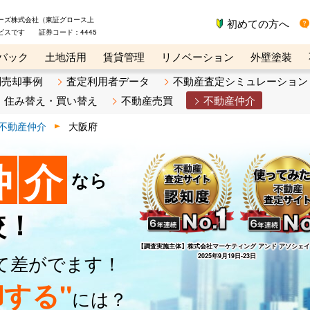
ーズ株式会社（東証グロース上
初めての方へ
ビスです 証券コード：4445
バック
土地活用
賃貸管理
リノベーション
外壁塗装
ライン講座
リビンマガジンBiz
不動産売却ご相談デスク
別売却事例
査定利用者データ
不動産査定シミュレーション
住み替え・買い替え
不動産売買
不動産仲介
不動産仲介
大阪府
仲
介
なら
較！
【調査実施主体】
株式会社マーケティング アンド アソシェ
て差がでます！
2025年9月19日-23日
する"
には？