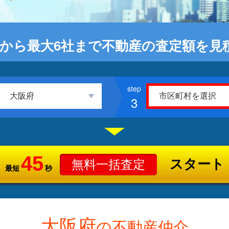
から最大6社まで不動産の査定額を見
3
45
スタート
無料一括査定
最短
秒
大阪府
の不動産仲介