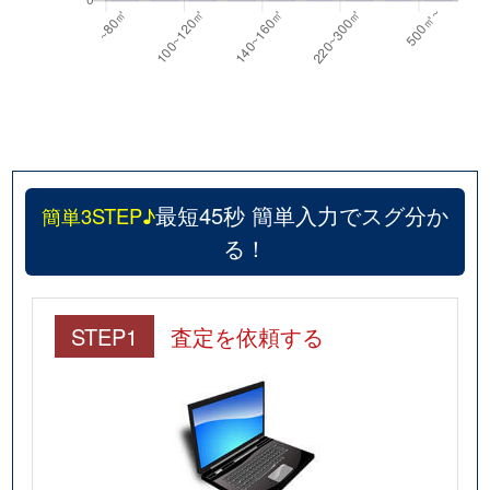
最短45秒 簡単入力でスグ分か
簡単3STEP♪
る！
STEP1
査定を依頼する