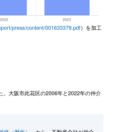
report/press/content/001633379.pdf
）を加工
大阪市此花区の2006年と2022年の仲介
推移（暦年）
」から、不動産会社が仲介