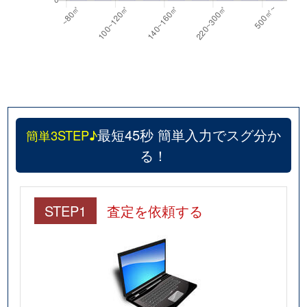
最短45秒 簡単入力でスグ分か
簡単3STEP♪
る！
STEP1
査定を依頼する