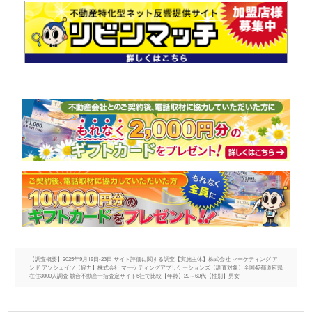
【調査概要】2025年9月19日-23日 サイト評価に関する調査【実施主体】株式会社 マーケティング ア
ンド アソシェイツ【協力】株式会社 マーケティングアプリケーションズ【調査対象】全国47都道府県
在住3000人調査 競合不動産一括査定サイト5社で比較【年齢】20～60代【性別】男女