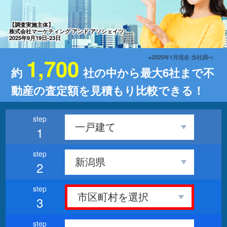
【調査実施主体】
株式会社マーケティング アンド アソシェイツ
2025年9月19日-23日
※2025年1月現在 当社調べ
1,700
約
社の中から最大6社まで不
動産の査定額を見積もり比較できる！
1
2
3