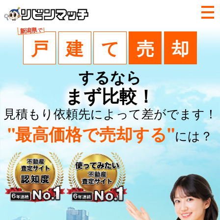
新潟県
で
戸
建
て
売
却
するなら
まず比較！
見積もり依頼先によって差がでます！
"最高価格で売却する"
には？