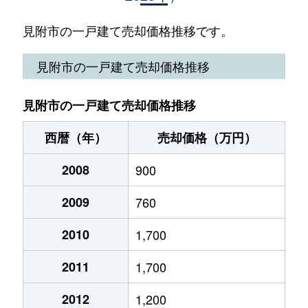
芝野町
800万円
見附
徒歩25分
100
見附市の一戸建て売却価格推移です。
芝野町
580万円
見附
徒歩16分
190
見附市の一戸建て売却価格推移
昭和町
1,900万円
見附
徒歩16分
230
見附市の一戸建て売却価格推移
新町
1,300万円
見附
徒歩29分
100
西暦（年）
売却価格（万円）
新町
940万円
見附
徒歩45分
120
2008
900
本所
2,600万円
見附
徒歩6分
190
2009
760
本所
920万円
見附
徒歩13分
200
2010
1,700
本所
1,200万円
見附
徒歩8分
160
2011
1,700
本所
1,200万円
見附
徒歩11分
155
2012
1,200