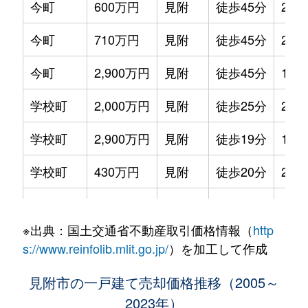
今町
600万円
見附
徒歩45分
200
今町
710万円
見附
徒歩45分
220
今町
2,900万円
見附
徒歩45分
165
学校町
2,000万円
見附
徒歩25分
240
学校町
2,900万円
見附
徒歩19分
190
学校町
430万円
見附
徒歩20分
220
学校町
390万円
見附
徒歩25分
210
※出典：国土交通省不動産取引価格情報（
http
学校町
170万円
見附
徒歩25分
190
s://www.reinfolib.mlit.go.jp/
）を加工して作成
上新田町
2,000万円
見附
徒歩26分
195
見附市の一戸建て売却価格推移（2005～
2023年）
上新田町
170万円
見附
徒歩45分
185