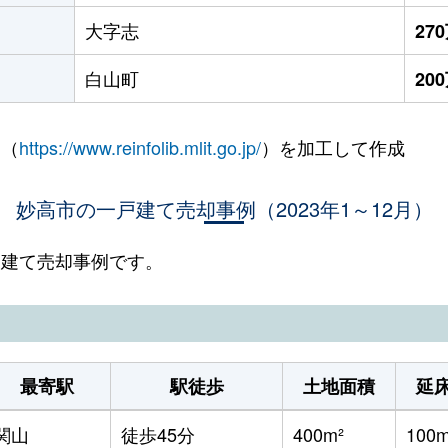
大字志
27
白山町
20
 （
https://www.reinfolib.mlit.go.jp/
）を加工して作成
妙高市の一戸建て売却事例（2023年1～12月）
一戸建て売却事例です。
最寄駅
駅徒歩
土地面積
延
関山
徒歩45分
400m²
100m