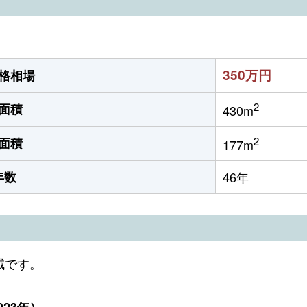
350万円
格相場
2
面積
430m
2
面積
177m
年数
46年
域です。
23年）