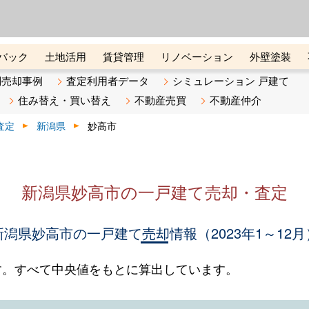
ーズ株式会社（東証グロース上
初めての方へ
ビスです 証券コード：4445
バック
土地活用
賃貸管理
リノベーション
外壁塗装
ライン講座
リビンマガジンBiz
不動産売却ご相談デスク
別売却事例
査定利用者データ
シミュレーション 戸建て
住み替え・買い替え
不動産売買
不動産仲介
査定
新潟県
妙高市
新潟県妙高市の一戸建て売却・査定
新潟県妙高市の一戸建て売却情報（2023年1～12月
す。すべて中央値をもとに算出しています。