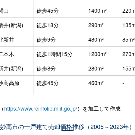
関山
徒歩45分
1400m²
220m
新井(新潟)
徒歩18分
290m²
135m
北新井
徒歩9分
480m²
85m²
二本木
徒歩1時間15分
1200m²
270m
新井(新潟)
徒歩8分
280m²
155m
妙高高原
徒歩45分
460m²
-
妙高高原
徒歩45分
1100m²
290m
（
https://www.reinfolib.mlit.go.jp/
）を加工して作成
新井(新潟)
徒歩23分
330m²
105m
新井(新潟)
妙高市の一戸建て売却価格推移（2005～2023年）
徒歩10分
340m²
210m