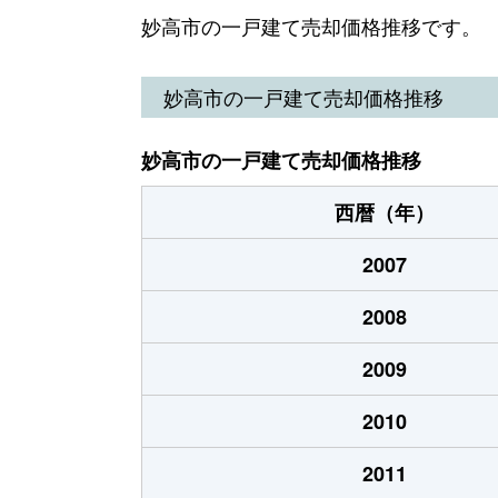
大字除戸
300万円
妙高市の一戸建て売却価格推移です。
白山町
200万円
妙高市の一戸建て売却価格推移
美守
430万円
妙高市の一戸建て売却価格推移
大字二俣
400万円
西暦（年）
大字二俣
2,200万円
2007
柳井田町
1,700万円
2008
2009
2010
2011