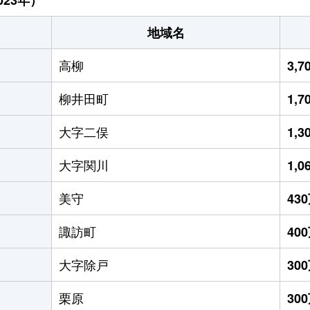
地域名
高柳
3,
柳井田町
1,
大字二俣
1,
大字関川
1,
美守
43
諏訪町
40
大字除戸
30
栗原
30