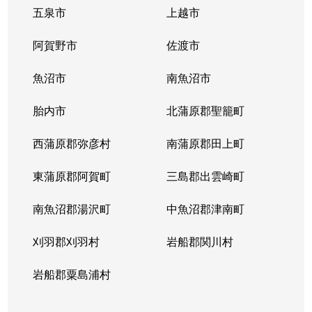
比角
850万円
東柏崎
徒歩1
五泉市
上越市
大字平井
300万円
茨目
徒歩4
阿賀野市
佐渡市
大字藤井
1,500万円
茨目
徒歩4
魚沼市
南魚沼市
大字藤井
2,000万円
茨目
徒歩1
胎内市
北蒲原郡聖籠町
大字藤橋
700万円
茨目
徒歩4
西蒲原郡弥彦村
南蒲原郡田上町
穂波町
230万円
柏崎
徒歩2
東蒲原郡阿賀町
三島郡出雲崎町
松波
1,200万円
西中通
徒歩1
南魚沼郡湯沢町
中魚沼郡津南町
松波
1,200万円
西中通
徒歩1
刈羽郡刈羽村
岩船郡関川村
松波
250万円
西中通
徒歩1
岩船郡粟島浦村
松美
120万円
東柏崎
徒歩1