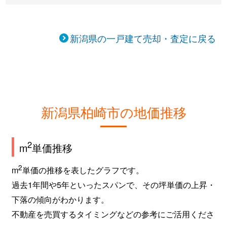
南半田
2,000万円
茨目
徒歩1
新潟県の一戸建て売却・査定に戻る
宮場町
3,700万円
柏崎
徒歩2
柳橋町
8,200万円
柏崎
徒歩1
柳橋町
1,800万円
柏崎
徒歩1
新潟県柏崎市の地価推移
大字山本
100万円
西中通
徒歩1
豊町
3,900万円
柏崎
徒歩1
2
m
単価推移
米山台
650万円
柏崎
徒歩4
2
m
単価の推移を表したグラフです。
過去1年間や5年といったスパンで、その坪単価の上昇・
下落の傾向がわかります。
不動産を売買するタイミングなどの参考にご活用くださ