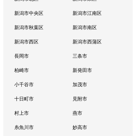
西山町石地
430万円
小木ノ城
徒歩1
新潟市中央区
新潟市江南区
西山町黒部
350万円
西山(新潟)
徒歩1
新潟市秋葉区
新潟市南区
半田
2,800万円
茨目
徒歩1
新潟市西区
新潟市西蒲区
半田
1,600万円
茨目
徒歩1
長岡市
三条市
半田
1,600万円
茨目
徒歩1
柏崎市
新発田市
東長浜町
1,300万円
東柏崎
徒歩2
小千谷市
加茂市
東長浜町
1,800万円
東柏崎
徒歩2
十日町市
見附市
比角
350万円
東柏崎
徒歩2
村上市
燕市
比角
1,300万円
東柏崎
徒歩6
糸魚川市
妙高市