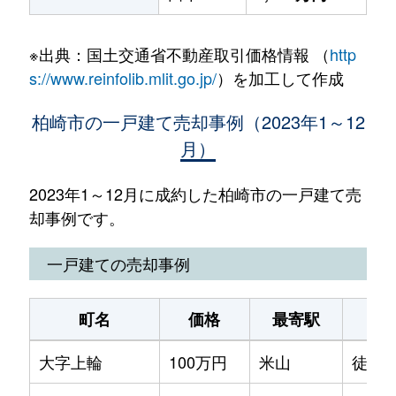
※出典：国土交通省不動産取引価格情報 （
http
s://www.reinfolib.mlit.go.jp/
）を加工して作成
柏崎市の一戸建て売却事例（2023年1～12
月）
2023年1～12月に成約した柏崎市の一戸建て売
却事例です。
一戸建ての売却事例
町名
価格
最寄駅
大字上輪
100万円
米山
徒歩4