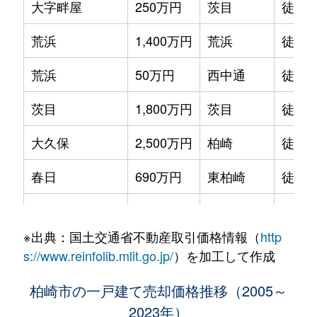
大字畔屋
250万円
茨目
徒歩4
荒浜
1,400万円
荒浜
徒歩2
荒浜
50万円
西中通
徒歩4
茨目
1,800万円
茨目
徒歩9
大久保
2,500万円
柏崎
徒歩1
春日
690万円
東柏崎
徒歩1
春日
430万円
東柏崎
徒歩9
※出典：国土交通省不動産取引価格情報（
http
学校町
4,900万円
柏崎
徒歩1
s://www.reinfolib.mlit.go.jp/
）を加工して作成
大字加納
40万円
安田(新潟)
徒歩2
柏崎市の一戸建て売却価格推移（2005～
2023年）
大字上方
1万円
柏崎
徒歩4