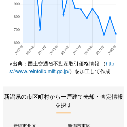
大字劔
61万円
西中通
徒歩2
大字劔
30万円
西中通
徒歩2
東の輪町
150万円
鯨波
徒歩1
中浜
490万円
柏崎
徒歩1
※出典：国土交通省不動産取引価格情報 （
http
中浜
350万円
柏崎
徒歩2
s://www.reinfolib.mlit.go.jp/
）を加工して作成
南光町
1,500万円
柏崎
徒歩2
西本町
50万円
柏崎
徒歩1
新潟県の市区町村から一戸建て売却・査定情報
を探す
西港町
500万円
柏崎
徒歩1
西港町
800万円
柏崎
徒歩1
新潟市北区
新潟市東区