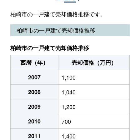
大字上田尻
470万円
茨目
徒歩1
柏崎市の一戸建て売却価格推移です。
大字上田尻
2,500万円
茨目
徒歩1
柏崎市の一戸建て売却価格推移
大字上田尻
200万円
茨目
徒歩1
柏崎市の一戸建て売却価格推移
大字上田尻
300万円
茨目
徒歩1
西暦（年）
売却価格（万円）
北園町
150万円
東柏崎
徒歩1
2007
1,100
北半田
2,000万円
柏崎
徒歩4
2008
1,040
鯨波
380万円
鯨波
徒歩6
2009
1,200
剣野町
450万円
柏崎
徒歩2
2010
700
剣野町
750万円
柏崎
徒歩2
2011
1,400