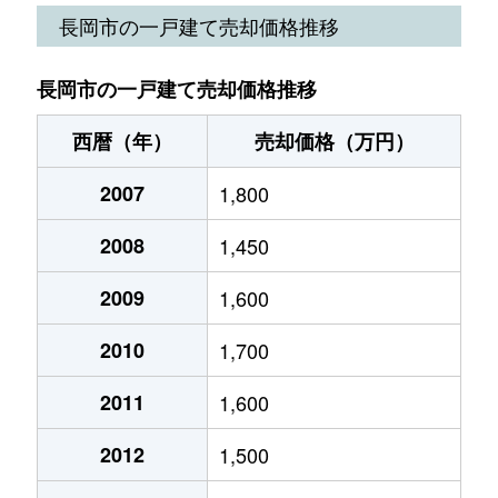
大島本町
3,400万円
長岡
徒歩45分
長岡市の一戸建て売却価格推移
大曲戸新田
400万円
押切
徒歩21分
長岡市の一戸建て売却価格推移
大曲戸新田
400万円
押切
徒歩23分
西暦（年）
売却価格（万円）
大山
300万円
長岡
徒歩45分
2007
1,800
大山
1,300万円
長岡
徒歩45分
2008
1,450
大山
840万円
長岡
徒歩45分
2009
1,600
荻野
2,000万円
長岡
徒歩45分
2010
1,700
小国町原
100万円
塚山
徒歩2時
2011
1,600
小国町横沢
300万円
塚山
徒歩1時間
2012
1,500