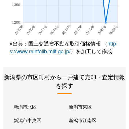
北山
850万円
長岡
徒歩45分
北山
2,400万円
長岡
徒歩45分
北山
3,200万円
長岡
徒歩45分
※出典：国土交通省不動産取引価格情報 （
http
北山
1,300万円
長岡
徒歩45分
s://www.reinfolib.mlit.go.jp/
）を加工して作成
希望が丘
1,200万円
長岡
徒歩45分
希望が丘
2,100万円
長岡
徒歩45分
新潟県の市区町村から一戸建て売却・査定情報
を探す
草生津
2,100万円
長岡
徒歩19分
今朝白
410万円
長岡
徒歩6分
新潟市北区
新潟市東区
古正寺
7,700万円
長岡
徒歩45分
新潟市中央区
新潟市江南区