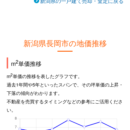
新潟県の一戸建て売却・査定に戻る
四郎丸
350万円
長岡
徒歩10分
四郎丸
1,200万円
長岡
徒歩10分
新栄町
2,200万円
見附
徒歩2時
新潟県長岡市の地価推移
新産
3,300万円
長岡
徒歩1時間
水道町
100万円
長岡
徒歩28分
2
m
単価推移
関原町
580万円
長岡
徒歩1時間
2
m
単価の推移を表したグラフです。
過去1年間や5年といったスパンで、その坪単価の上昇・
関原町
2,700万円
長岡
徒歩1時間
下落の傾向がわかります。
不動産を売買するタイミングなどの参考にご活用くださ
台町
900万円
長岡
徒歩2分
い。
台町
620万円
長岡
徒歩4分