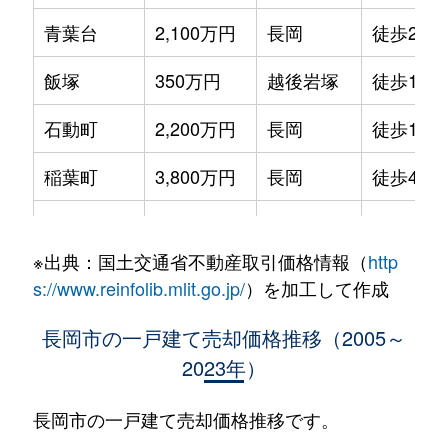
青葉台
2,100万円
長岡
徒歩2時
飯塚
350万円
越後岩塚
徒歩10分
石動町
2,200万円
長岡
徒歩1時間
稲葉町
3,800万円
長岡
徒歩45分
稲保
65,000万円
北長岡
徒歩45分
※出典：国土交通省不動産取引価格情報（
http
稲保南
3,700万円
北長岡
徒歩45分
s://www.reinfolib.mlit.go.jp/
）を加工して作成
今井
1,100万円
宮内(新潟)
徒歩21分
長岡市の一戸建て売却価格推移（2005～
2023年）
浦
21,000万円
来迎寺
徒歩15分
大口
1,600万円
押切
徒歩21分
長岡市の一戸建て売却価格推移です。