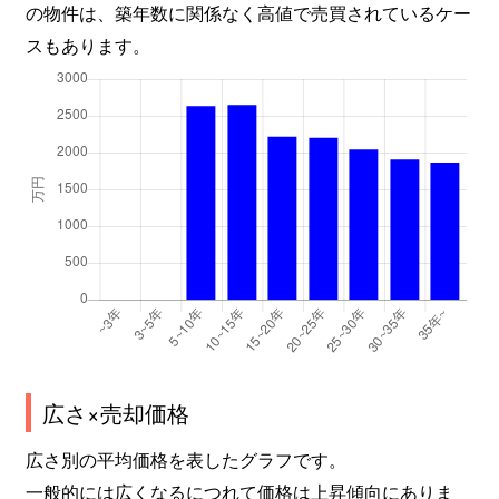
の物件は、築年数に関係なく高値で売買されているケー
中島
2,600万円
長岡
徒歩16分
スもあります。
中島
1,300万円
長岡
徒歩18分
中島
450万円
長岡
徒歩19分
中島
1,400万円
長岡
徒歩18分
永田
3,100万円
長岡
徒歩45分
永田
3,700万円
長岡
徒歩45分
永田
3,300万円
長岡
徒歩45分
永田
1,300万円
長岡
徒歩45分
広さ×売却価格
長町
12,000万円
長岡
徒歩15分
広さ別の平均価格を表したグラフです。
一般的には広くなるにつれて価格は上昇傾向にありま