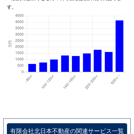
新保
1,600万円
北長岡
徒歩15分
す。
新保
600万円
北長岡
徒歩19分
西千手
500万円
長岡
徒歩18分
西津町
4,100万円
長岡
徒歩1時間
西津町
2,700万円
長岡
徒歩45分
西津町
3,900万円
長岡
徒歩1時間
西津町
4,400万円
長岡
徒歩1時間
西宮内
2,800万円
宮内(新潟)
徒歩15分
日赤町
50万円
長岡
徒歩15分
蓮潟
940万円
長岡
徒歩1時間
有限会社北日本不動産の関連サービス一覧