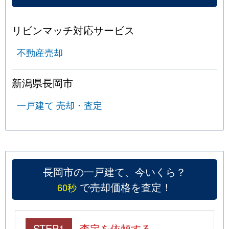
鉢伏町
600万円
長岡
徒歩45分
リビンマッチ対応サービス
花園
3,500万円
長岡
徒歩26分
不動産売却
花園東
1,900万円
長岡
徒歩45分
新潟県長岡市
東新町
5,400万円
北長岡
徒歩8分
一戸建て 売却・査定
東川口
100万円
越後川口
徒歩4分
福山町
700万円
長岡
徒歩1時間
藤沢
2,300万円
長岡
徒歩1時間
長岡市の一戸建て、今いくら？
で売却価格を査定！
60秒
藤沢
1,600万円
長岡
徒歩1時間
藤沢
850万円
長岡
徒歩1時間
STEP1
査定を依頼する