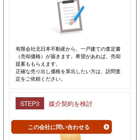
緑町
2,500万円
長岡
徒歩45分
宮内
1,300万円
宮内(新潟)
徒歩4分
宮内
1,200万円
宮内(新潟)
徒歩4分
宮内
1,800万円
宮内(新潟)
徒歩4分
有限会社北日本不動産から、一戸建ての査定書
（売却価格）が届きます。希望があれば、売却
宮内
1,400万円
宮内(新潟)
徒歩7分
提案ももらえます。
正確な売り出し価格を算出したい方は、訪問査
宮内
850万円
宮内(新潟)
徒歩4分
定をご依頼ください。
宮栄
1,200万円
宮内(新潟)
徒歩9分
STEP3
媒介契約を検討
宮関
1,700万円
北長岡
徒歩45分
宮原
1,400万円
長岡
徒歩21分
この会社
に問い合わせる
宮原
3,300万円
長岡
徒歩21分