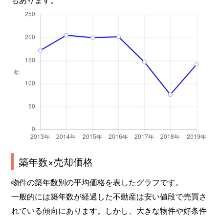
栃尾本町
270万円
見附
徒歩2時
殿町
400万円
長岡
徒歩5分
鳥越
720万円
長岡
徒歩2時
長倉南町
3,300万円
長岡
徒歩45分
長倉南町
3,800万円
長岡
徒歩45分
中興野
1,700万円
押切
徒歩25分
中興野
3,500万円
押切
徒歩28分
築年数×売却価格
中沢
1,300万円
長岡
徒歩45分
物件の築年数別の平均価格を表したグラフです。
一般的には築年数が経過した不動産は安い値段で売買さ
中沢町
3,200万円
長岡
徒歩23分
れている傾向にあります。しかし、大きな物件や好条件