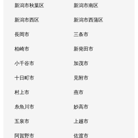
琴平
730万円
長岡
徒歩45分
新潟市秋葉区
新潟市南区
寿
1,900万円
北長岡
徒歩17分
新潟市西区
新潟市西蒲区
呉服町
250万円
長岡
徒歩11分
長岡市
三条市
才津西町
180万円
長岡
徒歩1時間
柏崎市
新発田市
蔵王
500万円
北長岡
徒歩15分
小千谷市
加茂市
坂之上町
1,300万円
長岡
徒歩8分
十日町市
見附市
坂之上町
800万円
長岡
徒歩8分
村上市
燕市
左近
2,200万円
宮内(新潟)
徒歩16分
糸魚川市
妙高市
左近
2,000万円
宮内(新潟)
徒歩15分
五泉市
上越市
笹崎
2,000万円
宮内(新潟)
徒歩12分
阿賀野市
佐渡市