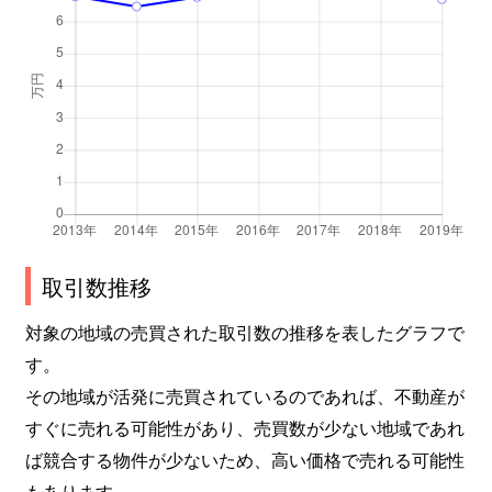
平
51万円
見附
徒歩2時
高町
1,800万円
長岡
徒歩45分
滝谷町
280万円
越後滝谷
徒歩4分
塚野山
30万円
塚山
徒歩23分
鉄工町
3,400万円
長岡
徒歩1時間
寺泊
1,400万円
寺泊
徒歩1時間
取引数推移
寺泊
300万円
寺泊
徒歩1時間
対象の地域の売買された取引数の推移を表したグラフで
す。
寺泊竹森
470万円
寺泊
徒歩11分
その地域が活発に売買されているのであれば、不動産が
土合
1,200万円
長岡
徒歩20分
すぐに売れる可能性があり、売買数が少ない地域であれ
ば競合する物件が少ないため、高い価格で売れる可能性
栃尾表町
800万円
見附
徒歩2時
もあります。