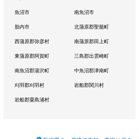
下々条
3,800万円
北長岡
徒歩45分
魚沼市
南魚沼市
下々条
14,000万円
北長岡
徒歩24分
胎内市
北蒲原郡聖籠町
下々条町
12,000万円
長岡
徒歩18分
西蒲原郡弥彦村
南蒲原郡田上町
下柳
5,600万円
北長岡
徒歩45分
東蒲原郡阿賀町
三島郡出雲崎町
下柳
3,300万円
長岡
徒歩1時間
南魚沼郡湯沢町
中魚沼郡津南町
下山
3,500万円
長岡
徒歩45分
刈羽郡刈羽村
岩船郡関川村
十二潟町
900万円
北長岡
徒歩1時間
岩船郡粟島浦村
城岡
10万円
北長岡
徒歩16分
上条町
1,000万円
長岡
徒歩45分