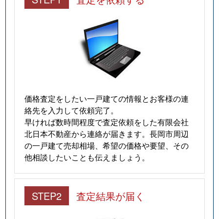
平島
2,600万円
宮内(新潟)
徒歩13分
平島
10,000万円
宮内(新潟)
徒歩12分
平島
1,000万円
宮内(新潟)
徒歩15分
干場
340万円
長岡
徒歩14分
価格査定をしたい一戸建ての情報とお客様の連
干場
1,100万円
長岡
徒歩14分
絡先を入力して依頼完了。
早ければ数時間程度で査定依頼をした有限会社
前田
510万円
長岡
徒歩20分
北日本不動産から連絡が届きます。長岡市周辺
の一戸建て売却相場、希望の価格や要望、その
美沢
3,900万円
長岡
徒歩24分
他相談したいことも伝えましょう。
水梨町
1,900万円
宮内(新潟)
徒歩16分
STEP2
査定結果が届く
緑町
1,400万円
長岡
徒歩45分