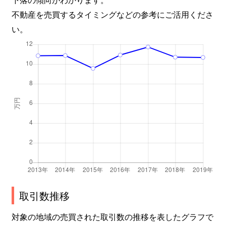
不動産を売買するタイミングなどの参考にご活用くださ
中木戸
400万円
新潟
徒歩45
い。
中木戸
50万円
新潟
徒歩45
中島
2,800万円
東新潟
徒歩11
中野山
3,300万円
大形
徒歩7分
中野山
1,000万円
東新潟
徒歩8分
中野山
2,400万円
東新潟
徒歩8分
中野山
1,500万円
東新潟
徒歩8分
中野山
2,700万円
東新潟
徒歩7分
取引数推移
中山
2,600万円
新潟
徒歩28
対象の地域の売買された取引数の推移を表したグラフで