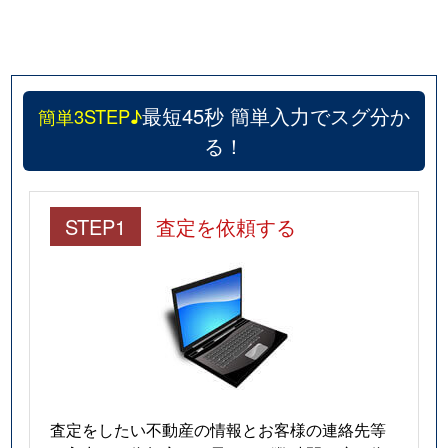
物見山
500万円
新潟
徒歩1時
物見山
480万円
新潟
徒歩1時
物見山
300万円
新潟
徒歩1時
最短45秒 簡単入力でスグ分か
簡単3STEP♪
る！
物見山
2,900万円
新潟
徒歩1時
物見山
3,400万円
新潟
徒歩1時
STEP1
査定を依頼する
物見山
630万円
新潟
徒歩1時
物見山
730万円
新潟
徒歩1時
桃山町
1,600万円
新潟
徒歩1時
桃山町
2,200万円
新潟
徒歩45
査定をしたい不動産の情報とお客様の連絡先等
柳ヶ丘
1,500万円
大形
徒歩11