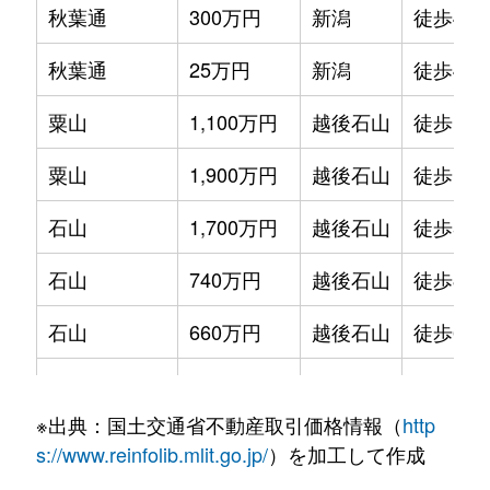
秋葉通
300万円
新潟
徒歩45
秋葉通
25万円
新潟
徒歩45
粟山
1,100万円
越後石山
徒歩15
粟山
1,900万円
越後石山
徒歩15
石山
1,700万円
越後石山
徒歩5分
石山
740万円
越後石山
徒歩8分
石山
660万円
越後石山
徒歩6分
石山団地
1,800万円
東新潟
徒歩8分
※出典：国土交通省不動産取引価格情報（
http
海老ケ瀬新町
1,400万円
大形
徒歩21
s://www.reinfolib.mlit.go.jp/
）を加工して作成
海老ケ瀬新町
4,200万円
大形
徒歩45