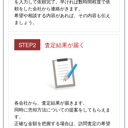
を入力して依頼完了。早ければ数時間程度で依
頼をした会社から連絡がきます。
山木戸
1,800万円
新潟
徒歩23
希望や相談する内容があれば、その内容も伝え
ましょう。
山木戸
150万円
新潟
徒歩29
山木戸
2,800万円
新潟
徒歩45
STEP2
査定結果が届く
山木戸
3,200万円
新潟
徒歩45
山木戸
150万円
新潟
徒歩45
山木戸
5,200万円
新潟
徒歩45
山木戸
2,300万円
新潟
徒歩28
各会社から、査定結果が届きます。
山木戸
9,000万円
新潟
徒歩45
同時に売却方法についての提案をしてもらえま
す。
山の下町
1,100万円
新潟
徒歩45
正確な金額を把握する場合は、訪問査定の希望