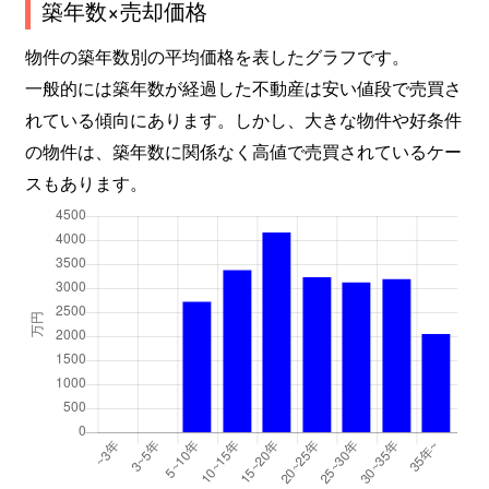
築年数×売却価格
東中野山
660万円
東新潟
徒歩18
物件の築年数別の平均価格を表したグラフです。
一般的には築年数が経過した不動産は安い値段で売買さ
東中野山
5,700万円
東新潟
徒歩13
れている傾向にあります。しかし、大きな物件や好条件
の物件は、築年数に関係なく高値で売買されているケー
船江町
2,300万円
新潟
徒歩1時
スもあります。
牡丹山
2,500万円
新潟
徒歩45
牡丹山
350万円
新潟
徒歩45
牡丹山
1,100万円
新潟
徒歩45
牡丹山
3,600万円
新潟
徒歩45
松崎
2,900万円
大形
徒歩45
松崎
1,800万円
大形
徒歩45