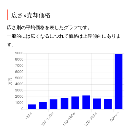
松和町
2,500万円
新潟
徒歩1時
広さ×売却価格
もえぎ野
2,700万円
越後石山
徒歩18
広さ別の平均価格を表したグラフです。
一般的には広くなるにつれて価格は上昇傾向にありま
物見山
1,900万円
新潟
徒歩1時
す。
物見山
90万円
新潟
徒歩1時
物見山
7,000万円
新潟
徒歩1時
物見山
580万円
新潟
徒歩1時
物見山
3,700万円
新潟
徒歩1時
物見山
2,000万円
新潟
徒歩1時
物見山
1,300万円
新潟
徒歩1時