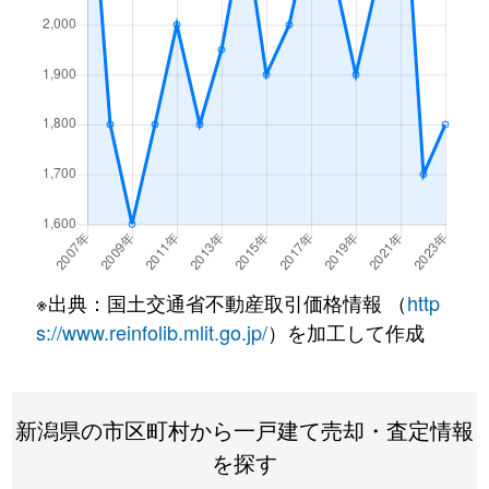
紫竹
2,800万円
新潟
徒歩45
紫竹
1,300万円
新潟
徒歩45
紫竹
600万円
新潟
徒歩45
紫竹
1,300万円
新潟
徒歩45
紫竹
11,000万円
新潟
徒歩25
※出典：国土交通省不動産取引価格情報 （
http
紫竹
2,500万円
新潟
徒歩45
s://www.reinfolib.mlit.go.jp/
）を加工して作成
下木戸
9,000万円
新潟
徒歩45
下木戸
1,000万円
新潟
徒歩45
新潟県の市区町村から一戸建て売却・査定情報
を探す
白銀
3,000万円
新潟
徒歩1時