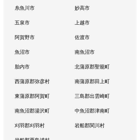
太平
1,600万円
新潟
徒歩1時
糸魚川市
妙高市
太平
1,600万円
新潟
徒歩1時
五泉市
上越市
太平
1,700万円
新潟
徒歩1時
阿賀野市
佐渡市
太平
5,200万円
新潟
徒歩1時
魚沼市
南魚沼市
太平
2,300万円
新潟
徒歩1時
胎内市
北蒲原郡聖籠町
宝町
850万円
新潟
徒歩1時
西蒲原郡弥彦村
南蒲原郡田上町
宝町
860万円
新潟
徒歩1時
東蒲原郡阿賀町
三島郡出雲崎町
竹尾
1,500万円
新潟
徒歩45
南魚沼郡湯沢町
中魚沼郡津南町
竹尾
1,800万円
新潟
徒歩45
刈羽郡刈羽村
岩船郡関川村
竹尾
1,000万円
新潟
徒歩45
岩船郡粟島浦村