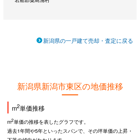
竹尾
630万円
新潟
徒歩45
津島屋
2,600万円
大形
徒歩45
新潟県の一戸建て売却・査定に戻る
津島屋
600万円
大形
徒歩45
津島屋
2,100万円
大形
徒歩45
津島屋
2,200万円
大形
徒歩45
新潟県新潟市東区の地価推移
津島屋
2,400万円
大形
徒歩45
寺山
1,600万円
大形
徒歩45
2
m
単価推移
寺山
1,600万円
大形
徒歩28
2
m
単価の推移を表したグラフです。
過去1年間や5年といったスパンで、その坪単価の上昇・
寺山
1,700万円
新潟
徒歩1時
下落の傾向がわかります。