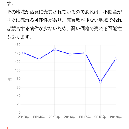
す。
中山
1,700万円
新潟
徒歩45
その地域が活発に売買されているのであれば、不動産が
錦町
2,300万円
新潟
徒歩45
すぐに売れる可能性があり、売買数が少ない地域であれ
ば競合する物件が少ないため、高い価格で売れる可能性
東中島
1,200万円
東新潟
徒歩6分
もあります。
東中島
1,200万円
東新潟
徒歩6分
東中島
1,400万円
東新潟
徒歩15
東中野山
810万円
東新潟
徒歩13
東中野山
680万円
東新潟
徒歩13
東中野山
730万円
東新潟
徒歩14
東中野山
440万円
東新潟
徒歩16
東中野山
4,100万円
東新潟
徒歩18