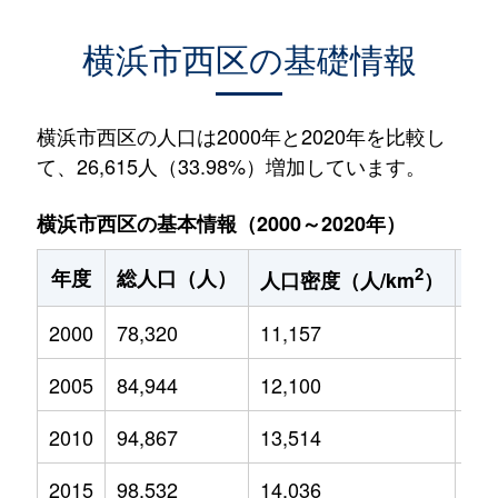
横浜市西区の基礎情報
横浜市西区の人口は2000年と2020年を比較し
て、26,615人（33.98%）増加しています。
横浜市西区の基本情報（2000～2020年）
2
年度
総人口（人）
1
人口密度（人/km
）
2000
78,320
11,157
8,3
2005
84,944
12,100
8,6
2010
94,867
13,514
9,8
2015
98,532
14,036
10,