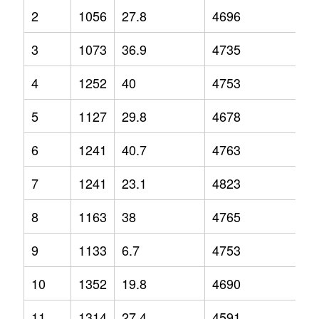
2
1056
27.8
4696
6.
3
1073
36.9
4735
4.
4
1252
40
4753
6.
5
1127
29.8
4678
3.
6
1241
40.7
4763
2.
7
1241
23.1
4823
6
8
1163
38
4765
2.
9
1133
6.7
4753
3.
10
1352
19.8
4690
1.
11
1314
27.4
4591
-1