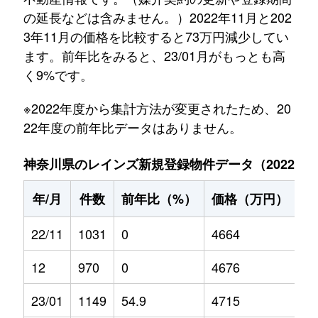
の延長などは含みません。）2022年11月と202
3年11月の価格を比較すると73万円減少してい
ます。前年比をみると、23/01月がもっとも高
く9%です。
※2022年度から集計方法が変更されたため、20
22年度の前年比データはありません。
神奈川県のレインズ新規登録物件データ（2022年11
年/月
件数
前年比（%）
価格（万円）
前
22/11
1031
0
4664
0
12
970
0
4676
0
23/01
1149
54.9
4715
9