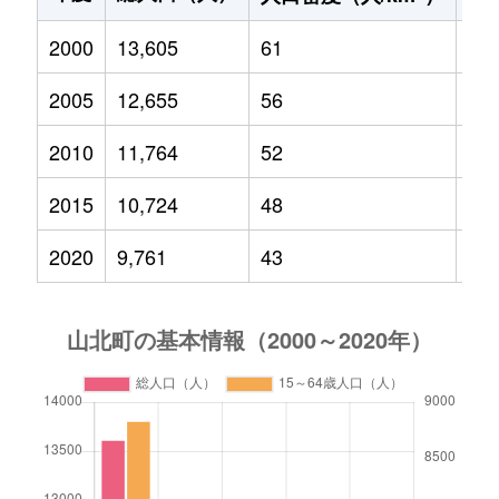
2000
13,605
61
1,8
2005
12,655
56
1,5
2010
11,764
52
1,2
2015
10,724
48
1,0
2020
9,761
43
82