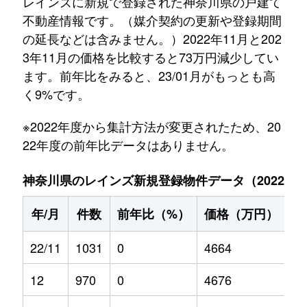
レインズに新規で登録された神奈川県の戸建て
不動産情報です。（媒介契約の更新や登録期間
の延長などは含みません。）2022年11月と202
3年11月の価格を比較すると73万円減少してい
ます。前年比をみると、23/01月がもっとも高
く9%です。
※2022年度から集計方法が変更されたため、20
22年度の前年比データはありません。
神奈川県のレインズ新規登録物件データ（2022年11
年/月
件数
前年比（%）
価格（万円）
前
22/11
1031
0
4664
0
12
970
0
4676
0