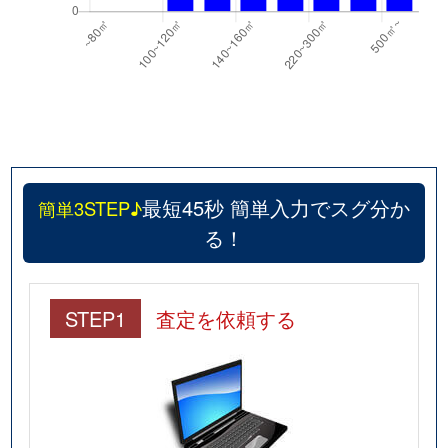
最短45秒 簡単入力でスグ分か
簡単3STEP♪
る！
STEP1
査定を依頼する