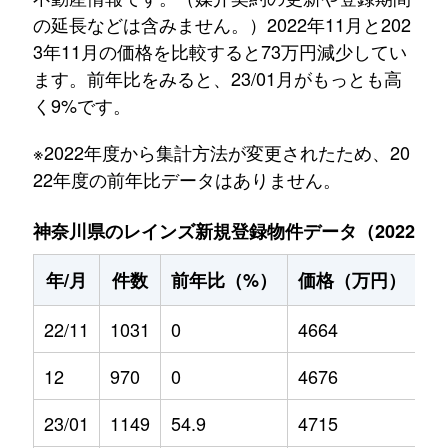
の延長などは含みません。）2022年11月と202
3年11月の価格を比較すると73万円減少してい
ます。前年比をみると、23/01月がもっとも高
く9%です。
※2022年度から集計方法が変更されたため、20
22年度の前年比データはありません。
神奈川県のレインズ新規登録物件データ（2022年11
年/月
件数
前年比（%）
価格（万円）
前
22/11
1031
0
4664
0
12
970
0
4676
0
23/01
1149
54.9
4715
9