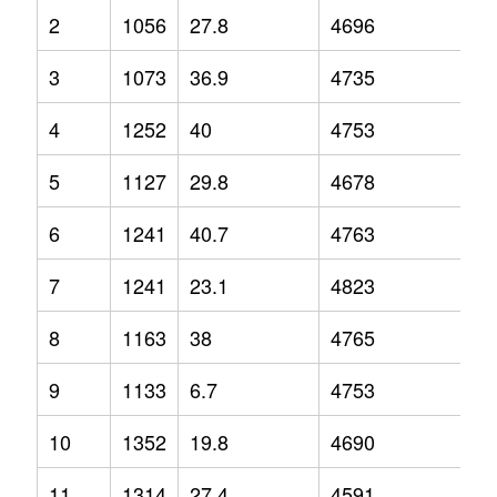
2
1056
27.8
4696
6.
3
1073
36.9
4735
4.
4
1252
40
4753
6.
5
1127
29.8
4678
3.
6
1241
40.7
4763
2.
7
1241
23.1
4823
6
8
1163
38
4765
2.
9
1133
6.7
4753
3.
10
1352
19.8
4690
1.
11
1314
27.4
4591
-1