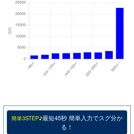
最短45秒 簡単入力でスグ分か
簡単3STEP♪
る！