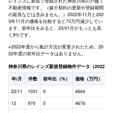
レインズに新規で登録された神奈川県の戸建て
不動産情報です。（媒介契約の更新や登録期間
の延長などは含みません。）2022年11月と202
3年11月の価格を比較すると73万円減少してい
ます。前年比をみると、23/01月がもっとも高
く9%です。
※2022年度から集計方法が変更されたため、20
22年度の前年比データはありません。
神奈川県のレインズ新規登録物件データ（2022年11
年/月
件数
前年比（%）
価格（万円）
前
22/11
1031
0
4664
0
12
970
0
4676
0