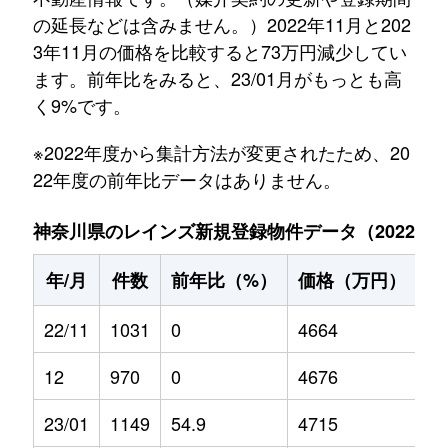
の延長などは含みません。）2022年11月と202
3年11月の価格を比較すると73万円減少してい
ます。前年比をみると、23/01月がもっとも高
く9%です。
※2022年度から集計方法が変更されたため、20
22年度の前年比データはありません。
神奈川県のレインズ新規登録物件データ（2022年11
年/月
件数
前年比（%）
価格（万円）
前
22/11
1031
0
4664
0
12
970
0
4676
0
23/01
1149
54.9
4715
9