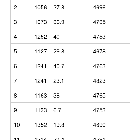
2
1056
27.8
4696
6.
3
1073
36.9
4735
4.
4
1252
40
4753
6.
5
1127
29.8
4678
3.
6
1241
40.7
4763
2.
7
1241
23.1
4823
6
8
1163
38
4765
2.
9
1133
6.7
4753
3.
10
1352
19.8
4690
1.
11
1314
27.4
4591
-1