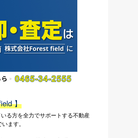
ld 】
されている方を全力でサポートする不動産
でいます。