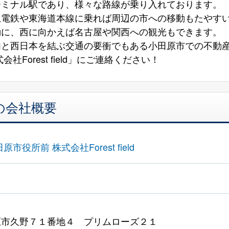
ーミナル駅であり、様々な路線が乗り入れております。
急電鉄や東海道本線に乗れば周辺の市への移動もたやす
勤に、西に向かえば名古屋や関西への観光もできます。
内と西日本を結ぶ交通の要衝でもある小田原市での不動
社Forest field」にご連絡ください！
の会社概要
市役所前 株式会社Forest field
原市久野７１番地４ プリムローズ２１