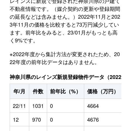
レインズに新規で登録された神奈川県の戸建て
不動産情報です。（媒介契約の更新や登録期間
の延長などは含みません。）2022年11月と202
3年11月の価格を比較すると73万円減少してい
ます。前年比をみると、23/01月がもっとも高
く9%です。
※2022年度から集計方法が変更されたため、20
22年度の前年比データはありません。
神奈川県のレインズ新規登録物件データ（2022年11
年/月
件数
前年比（%）
価格（万円）
前
22/11
1031
0
4664
0
12
970
0
4676
0