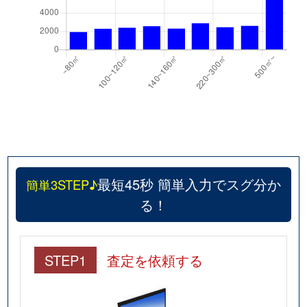
最短45秒 簡単入力でスグ分か
簡単3STEP♪
る！
STEP1
査定を依頼する