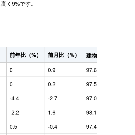
も高く9%です。
2
前年比（%）
前月比（%）
）
建物面積（m
）
0
0.9
97.68
0
0.2
97.51
-4.4
-2.7
97.08
-
-2.2
1.6
98.12
0
0.5
-0.4
97.42
-