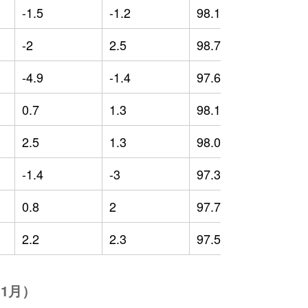
-1.5
-1.2
98.19
-
-2
2.5
98.7
0
-4.9
-1.4
97.64
-
0.7
1.3
98.17
-
2.5
1.3
98.06
0
-1.4
-3
97.3
-
0.8
2
97.71
-
2.2
2.3
97.54
-