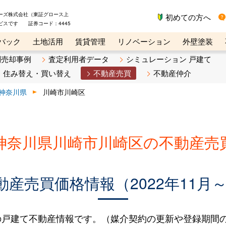
ーズ株式会社（東証グロース上
初めての方へ
ビスです 証券コード：4445
バック
土地活用
賃貸管理
リノベーション
外壁塗装
ライン講座
リビンマガジンBiz
不動産売却ご相談デスク
別売却事例
査定利用者データ
シミュレーション 戸建て
住み替え・買い替え
不動産売買
不動産仲介
神奈川県
川崎市川崎区
神奈川県川崎市川崎区の不動産売
産売買価格情報（2022年11月～2
戸建て不動産情報です。（媒介契約の更新や登録期間の延