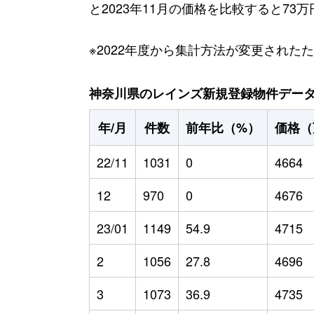
と2023年11月の価格を比較すると73
※2022年度から集計方法が変更された
神奈川県のレインズ新規登録物件データ（2
年/月
件数
前年比（%）
価格（
22/11
1031
0
4664
12
970
0
4676
23/01
1149
54.9
4715
2
1056
27.8
4696
3
1073
36.9
4735