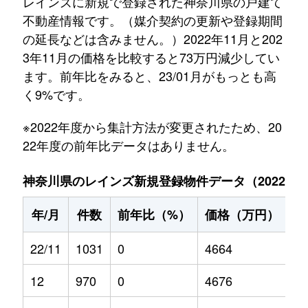
レインズに新規で登録された神奈川県の戸建て
不動産情報です。（媒介契約の更新や登録期間
の延長などは含みません。）2022年11月と202
3年11月の価格を比較すると73万円減少してい
ます。前年比をみると、23/01月がもっとも高
く9%です。
※2022年度から集計方法が変更されたため、20
22年度の前年比データはありません。
神奈川県のレインズ新規登録物件データ（2022年11
年/月
件数
前年比（%）
価格（万円）
前
22/11
1031
0
4664
0
12
970
0
4676
0