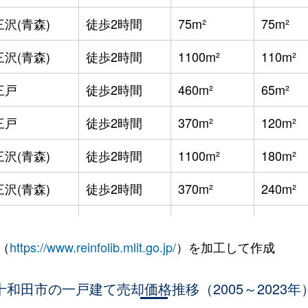
三沢(青森)
徒歩2時間
75m²
75m²
三沢(青森)
徒歩2時間
1100m²
110m²
三戸
徒歩2時間
460m²
65m²
三戸
徒歩2時間
370m²
120m²
三沢(青森)
徒歩2時間
1100m²
180m²
三沢(青森)
徒歩2時間
370m²
240m²
-
2000m²
290m²
（
https://www.reinfolib.mlit.go.jp/
）を加工して作成
三沢(青森)
徒歩2時間
260m²
55m²
三沢(青森)
十和田市の一戸建て売却価格推移（2005～2023年
徒歩2時間
1700m²
400m²