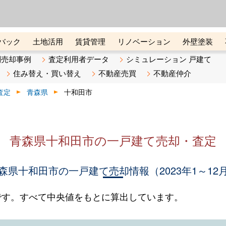
ーズ株式会社（東証グロース上
初めての方へ
ビスです 証券コード：4445
バック
土地活用
賃貸管理
リノベーション
外壁塗装
ライン講座
リビンマガジンBiz
不動産売却ご相談デスク
別売却事例
査定利用者データ
シミュレーション 戸建て
住み替え・買い替え
不動産売買
不動産仲介
査定
青森県
十和田市
青森県十和田市の一戸建て売却・査定
森県十和田市の一戸建て売却情報（2023年1～12
です。すべて中央値をもとに算出しています。