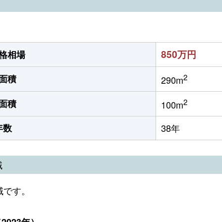
850万円
格相場
2
面積
290m
2
面積
100m
年数
38年
域
域です。
023年）