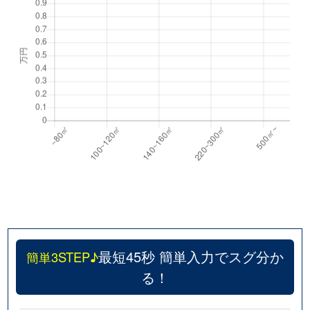
最短45秒 簡単入力でスグ分か
簡単3STEP♪
る！