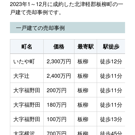
2023年1～12月に成約した北津軽郡板柳町の一
戸建て売却事例です。
一戸建ての売却事例
町名
価格
最寄駅
駅徒歩
土
いたや町
2,300万円
板柳
徒歩12分
20
大字辻
2,400万円
板柳
徒歩11分
20
大字福野田
200万円
板柳
徒歩11分
26
大字福野田
180万円
板柳
徒歩11分
11
大字福野田
100万円
板柳
徒歩13分
20
大字横沢
700万円
板柳
徒歩45分
33