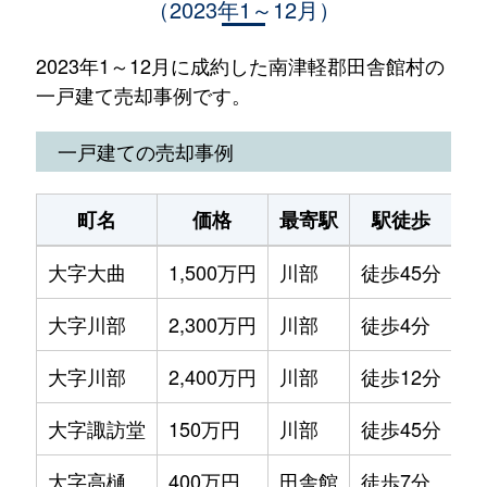
（2023年1～12月）
2023年1～12月に成約した南津軽郡田舎館村の
一戸建て売却事例です。
一戸建ての売却事例
町名
価格
最寄駅
駅徒歩
土
大字大曲
1,500万円
川部
徒歩45分
38
大字川部
2,300万円
川部
徒歩4分
20
大字川部
2,400万円
川部
徒歩12分
52
大字諏訪堂
150万円
川部
徒歩45分
68
大字高樋
400万円
田舎館
徒歩7分
14