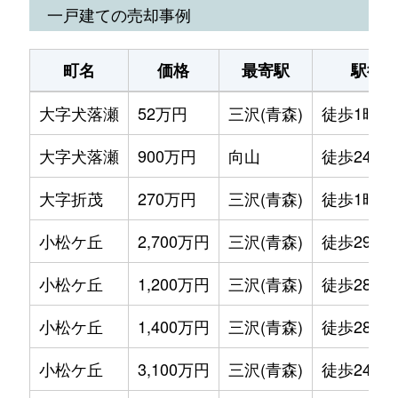
一戸建ての売却事例
町名
価格
最寄駅
駅徒
大字犬落瀬
52万円
三沢(青森)
徒歩1時間
大字犬落瀬
900万円
向山
徒歩24分
大字折茂
270万円
三沢(青森)
徒歩1時間
小松ケ丘
2,700万円
三沢(青森)
徒歩29分
小松ケ丘
1,200万円
三沢(青森)
徒歩28分
小松ケ丘
1,400万円
三沢(青森)
徒歩28分
小松ケ丘
3,100万円
三沢(青森)
徒歩24分