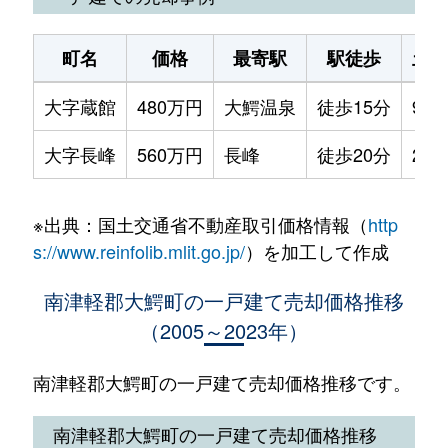
町名
価格
最寄駅
駅徒歩
土地
大字蔵館
480万円
大鰐温泉
徒歩15分
900
大字長峰
560万円
長峰
徒歩20分
290
※出典：国土交通省不動産取引価格情報（
http
s://www.reinfolib.mlit.go.jp/
）を加工して作成
南津軽郡大鰐町の一戸建て売却価格推移
（2005～2023年）
南津軽郡大鰐町の一戸建て売却価格推移です。
南津軽郡大鰐町の一戸建て売却価格推移