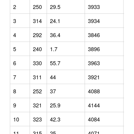
2
250
29.5
3933
4.1
3
314
24.1
3934
9.7
4
292
36.4
3846
6.2
5
240
1.7
3896
9.9
6
330
55.7
3963
10
7
311
44
3921
4.4
8
252
37
4088
8.5
9
321
25.9
4144
12
10
323
42.3
4084
2.1
11
315
25
4071
12