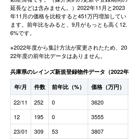
延長などは含みません。）2022年11月と2023
年11月の価格を比較すると451万円増加してい
ます。前年比をみると、9月がもっとも高く12.
6%です。
※2022年度から集計方法が変更されたため、20
22年度の前年比データはありません。
兵庫県のレインズ新規登録物件データ（2022年11月～
年/月
件数
前年比（%）
価格（万円）
前
22/11
252
0
3620
0
12
195
0
3555
0
23/01
309
53
3807
6