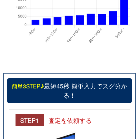
最短45秒 簡単入力でスグ分か
簡単3STEP♪
る！
STEP1
査定を依頼する