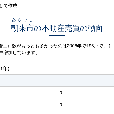
して作成
あさごし
朝来市
の不動産売買の動向
宅着工戸数がもっとも多かったのは2008年で196戸で、も
85戸増加しています。
21年）
0
0