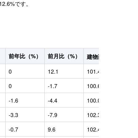
2.6%です。
2
前年比（%）
前月比（%）
）
建物面積（m
）
0
12.1
101.4
0
0
-1.7
100.61
0
-1.6
-4.4
100.05
-
-3.3
-7.9
102.39
0
-0.7
9.6
102.41
0