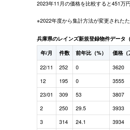
2023年11月の価格を比較すると451
※2022年度から集計方法が変更された
兵庫県のレインズ新規登録物件データ（20
年/月
件数
前年比（%）
価格（
22/11
252
0
3620
12
195
0
3555
23/01
309
53
3807
2
250
29.5
3933
3
314
24.1
3934