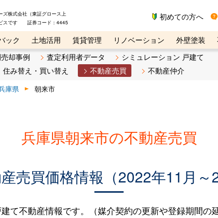
ーズ株式会社（東証グロース上
初めての方へ
ビスです 証券コード：4445
バック
土地活用
賃貸管理
リノベーション
外壁塗装
ライン講座
リビンマガジンBiz
不動産売却ご相談デスク
別売却事例
査定利用者データ
シミュレーション 戸建て
住み替え・買い替え
不動産売買
不動産仲介
兵庫県
朝来市
兵庫県朝来市の不動産売買
売買価格情報（2022年11月～2
建て不動産情報です。（媒介契約の更新や登録期間の延長