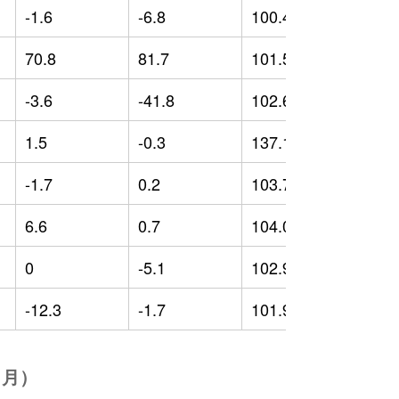
-1.6
-6.8
100.47
-
70.8
81.7
101.54
0
-3.6
-41.8
102.64
0
1.5
-0.3
137.15
3
-1.7
0.2
103.72
0
6.6
0.7
104.01
2
0
-5.1
102.94
1
-12.3
-1.7
101.93
0