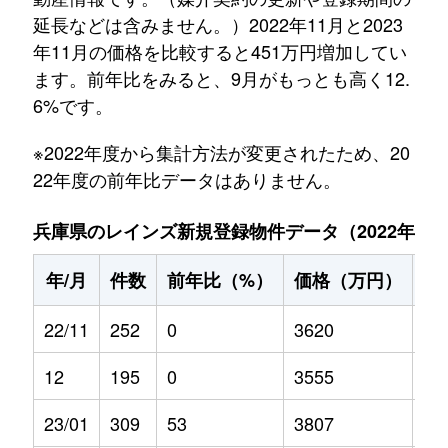
延長などは含みません。）2022年11月と2023
年11月の価格を比較すると451万円増加してい
ます。前年比をみると、9月がもっとも高く12.
6%です。
※2022年度から集計方法が変更されたため、20
22年度の前年比データはありません。
兵庫県のレインズ新規登録物件データ（2022年11月～
年/月
件数
前年比（%）
価格（万円）
前
22/11
252
0
3620
0
12
195
0
3555
0
23/01
309
53
3807
6