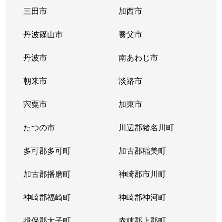
三田市
加西市
丹波篠山市
養父市
丹波市
南あわじ市
朝来市
淡路市
宍粟市
加東市
たつの市
川辺郡猪名川町
多可郡多可町
加古郡稲美町
加古郡播磨町
神崎郡市川町
神崎郡福崎町
神崎郡神河町
揖保郡太子町
赤穂郡上郡町