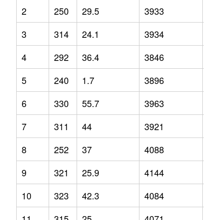
2
250
29.5
3933
4.1
3
314
24.1
3934
9.7
4
292
36.4
3846
6.2
5
240
1.7
3896
9.9
6
330
55.7
3963
10
7
311
44
3921
4.4
8
252
37
4088
8.5
9
321
25.9
4144
12
10
323
42.3
4084
2.1
11
315
25
4071
12