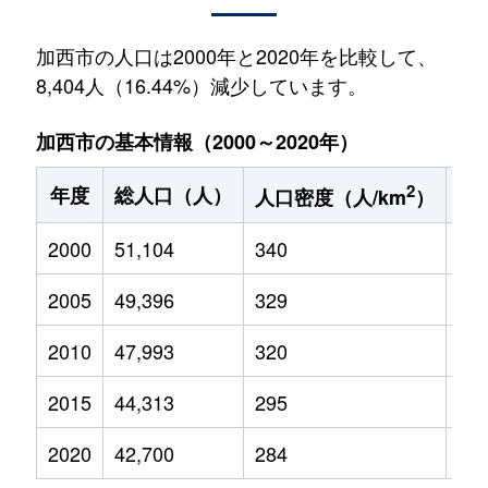
加西市の人口は2000年と2020年を比較して、
8,404人（16.44%）減少しています。
加西市の基本情報（2000～2020年）
2
年度
総人口（人）
1
人口密度（人/km
）
2000
51,104
340
8,0
2005
49,396
329
7,0
2010
47,993
320
6,1
2015
44,313
295
5,1
2020
42,700
284
4,5