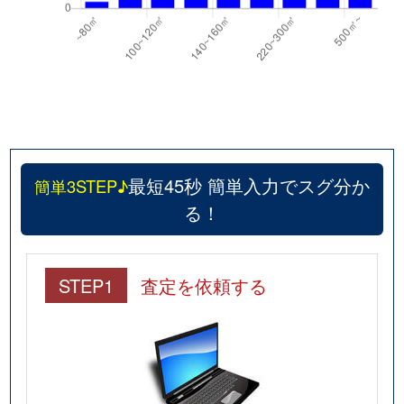
最短45秒 簡単入力でスグ分か
簡単3STEP♪
る！
STEP1
査定を依頼する