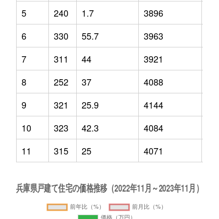
5
240
1.7
3896
9.9
6
330
55.7
3963
10
7
311
44
3921
4.4
8
252
37
4088
8.5
9
321
25.9
4144
12
10
323
42.3
4084
2.1
11
315
25
4071
12