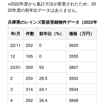
※2022年度から集計方法が変更されたため、20
22年度の前年比データはありません。
兵庫県のレインズ新規登録物件データ（2022年11月～
年/月
件数
前年比（%）
価格（万円）
前
22/11
252
0
3620
0
12
195
0
3555
0
23/01
309
53
3807
6
2
250
29.5
3933
4.1
3
314
24.1
3934
9.7
4
292
36.4
3846
6.2