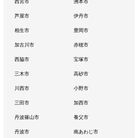
西宮市
洲本市
芦屋市
伊丹市
相生市
豊岡市
加古川市
赤穂市
西脇市
宝塚市
三木市
高砂市
川西市
小野市
三田市
加西市
丹波篠山市
養父市
丹波市
南あわじ市