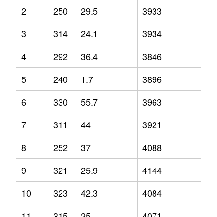
2
250
29.5
3933
4.1
3
314
24.1
3934
9.7
4
292
36.4
3846
6.2
5
240
1.7
3896
9.9
6
330
55.7
3963
10
7
311
44
3921
4.4
8
252
37
4088
8.5
9
321
25.9
4144
12
10
323
42.3
4084
2.1
11
315
25
4071
12