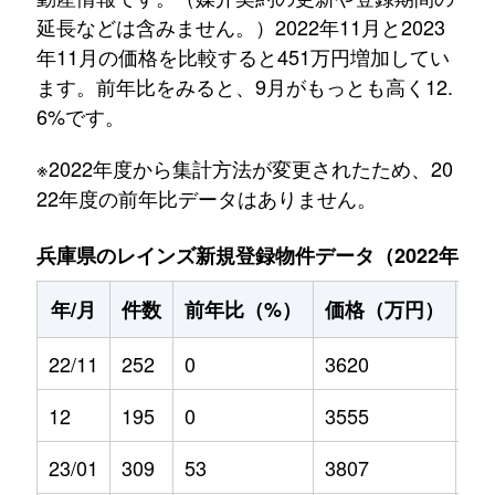
延長などは含みません。）2022年11月と2023
年11月の価格を比較すると451万円増加してい
ます。前年比をみると、9月がもっとも高く12.
6%です。
※2022年度から集計方法が変更されたため、20
22年度の前年比データはありません。
兵庫県のレインズ新規登録物件データ（2022年11月～
年/月
件数
前年比（%）
価格（万円）
前
22/11
252
0
3620
0
12
195
0
3555
0
23/01
309
53
3807
6