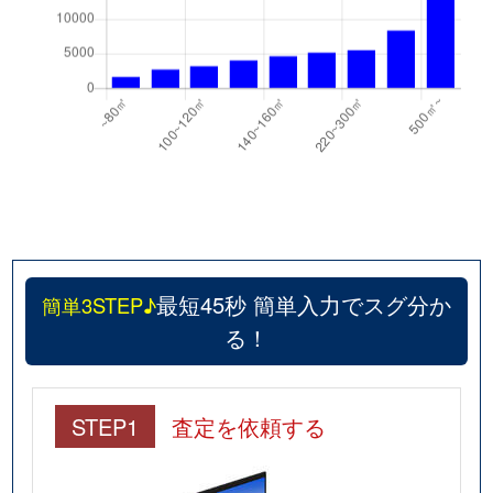
最短45秒 簡単入力でスグ分か
簡単3STEP♪
る！
STEP1
査定を依頼する