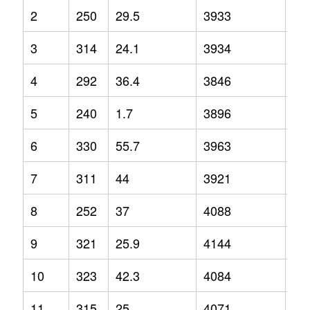
2
250
29.5
3933
4.1
3
314
24.1
3934
9.7
4
292
36.4
3846
6.2
5
240
1.7
3896
9.9
6
330
55.7
3963
10
7
311
44
3921
4.4
8
252
37
4088
8.5
9
321
25.9
4144
12
10
323
42.3
4084
2.1
11
315
25
4071
12