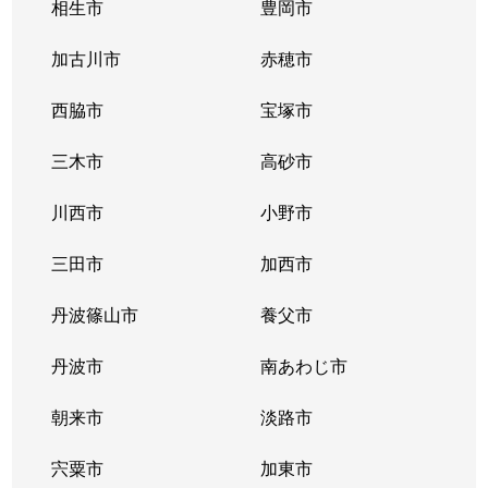
相生市
豊岡市
加古川市
赤穂市
西脇市
宝塚市
三木市
高砂市
川西市
小野市
三田市
加西市
丹波篠山市
養父市
丹波市
南あわじ市
朝来市
淡路市
宍粟市
加東市