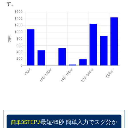
す。
最短45秒 簡単入力でスグ分か
簡単3STEP♪