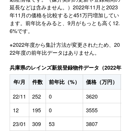
延長などは含みません。）2022年11月と2023
年11月の価格を比較すると451万円増加してい
ます。前年比をみると、9月がもっとも高く12.
6%です。
※2022年度から集計方法が変更されたため、20
22年度の前年比データはありません。
兵庫県のレインズ新規登録物件データ（2022年11月～
年/月
件数
前年比（%）
価格（万円）
前
22/11
252
0
3620
0
12
195
0
3555
0
23/01
309
53
3807
6